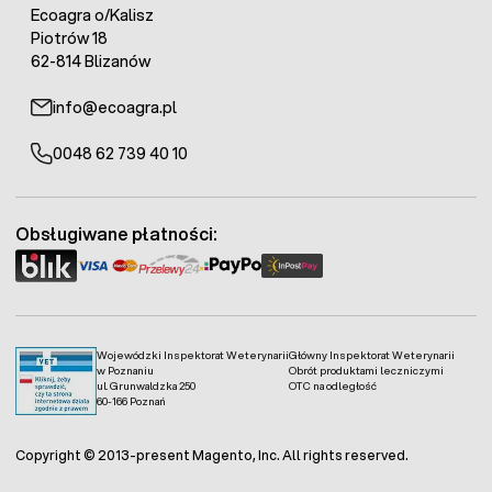
Ecoagra o/Kalisz
Piotrów 18
62-814 Blizanów
info@ecoagra.pl
0048 62 739 40 10
Obsługiwane płatności:
Wojewódzki Inspektorat Weterynarii
Główny Inspektorat Weterynarii
w Poznaniu
Obrót produktami leczniczymi
ul. Grunwaldzka 250
OTC na odległość
60-166 Poznań
Copyright © 2013-present Magento, Inc. All rights reserved.