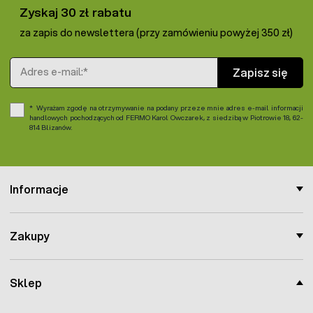
Zyskaj 30 zł rabatu
za zapis do newslettera (przy zamówieniu powyżej 350 zł)
Adres e-mail
Zapisz się
Wyrażam zgodę na otrzymywanie na podany przeze mnie adres e-mail informacji
handlowych pochodzących od FERMO Karol Owczarek, z siedzibą w Piotrowie 18, 62-
814 Blizanów.
Informacje
Zakupy
Sklep