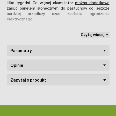
kilka tygodni. Co więcej akumulator
można dodatkowo
zasilić panelem słonecznym
do pastuchów co jeszcze
bardziej przedłuży czas zasilania ogrodzenia
elektrycznego.
W odróżnieniu od akumulatorów samochodowych, których
Czytaj więcej
wielokrotne rozładowywanie wpływa na skracanie ich
żywotności, akumulator do pastucha 12 V
może być
całkowicie rozładowany i ponownie ładowany do pełna bez
Parametry
żadnego wpływu na długotrwałość jego działania
.
Wytrzymały i trwały akumulator
do
elektryzatorów
bateryjnych
jest kompatybilny praktycznie z każdym
Opinie
modelem dostępnym na rynku.
Zapytaj o produkt