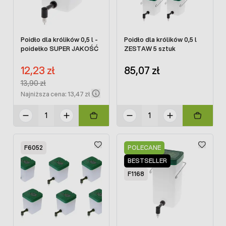
Poidło dla królików 0,5 l -
Poidło dla królików 0,5 l
poidełko SUPER JAKOŚĆ
ZESTAW 5 sztuk
Cena promocyjna:
12,23 zł
85,07 zł
Regular Price:
13,90 zł
Najniższa cena: 13,47 zł
F6052
POLECANE
BESTSELLER
F1168