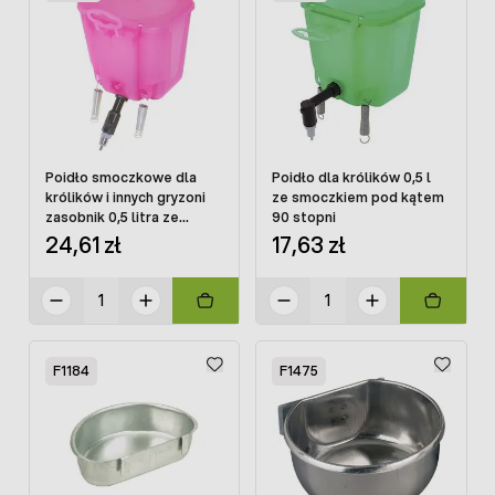
Poidło smoczkowe dla
Poidło dla królików 0,5 l
królików i innych gryzoni
ze smoczkiem pod kątem
zasobnik 0,5 litra ze
90 stopni
smoczkiem pod kątem 45
24,61 zł
17,63 zł
stopni
F1184
F1475