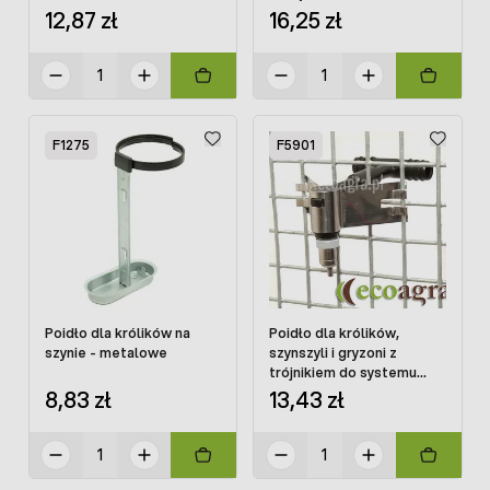
12,87 zł
16,25 zł
F1275
F5901
Poidło dla królików na
Poidło dla królików,
szynie - metalowe
szynszyli i gryzoni z
trójnikiem do systemu
pojenia
8,83 zł
13,43 zł