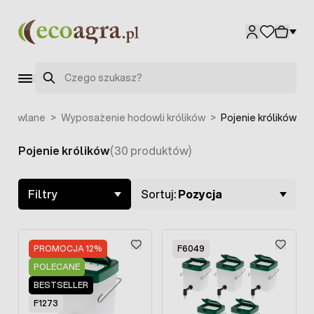
Przejdź do treści
Szukaj
hodowlane
>
Wyposażenie hodowli królików
>
Pojenie królików
Pojenie królików
(30 produktów)
Skip to product list
Filtry
Sortuj:
Pozycja
PROMOCJA 12%
F6049
POLECANE
BESTSELLER
F1273