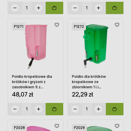
F1271
F1272
Poidło kropelkowe dla
Poidło dla królików
królików i gryzoni z
kropelkowe ze
zasobnikiem 1l z
zbiornikiem 1 l i
dozownikiem 45 stopni
dozownikiem 90 stopni
48,07 zł
22,29 zł
F2028
F2029