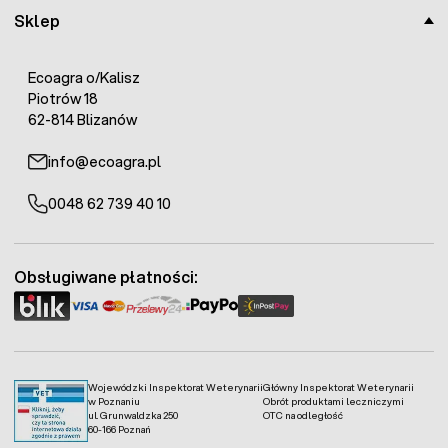
Sklep
Ecoagra o/Kalisz
Piotrów 18
62-814 Blizanów
info@ecoagra.pl
0048 62 739 40 10
Obsługiwane płatności:
Wojewódzki Inspektorat Weterynarii
Główny Inspektorat Weterynarii
w Poznaniu
Obrót produktami leczniczymi
ul. Grunwaldzka 250
OTC na odległość
60-166 Poznań