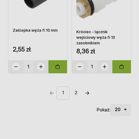
Zaślepka węża fi 10 mm
Króciec - łącznik
wejściowy węża fi 10
zasobnikiem
2,55 zł
8,36 zł
1
2
Pokaż: