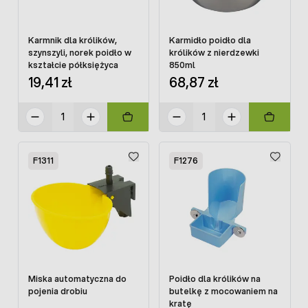
Karmnik dla królików,
Karmidło poidło dla
szynszyli, norek poidło w
królików z nierdzewki
kształcie półksiężyca
850ml
19,41 zł
68,87 zł
F1311
F1276
Miska automatyczna do
Poidło dla królików na
pojenia drobiu
butelkę z mocowaniem na
kratę