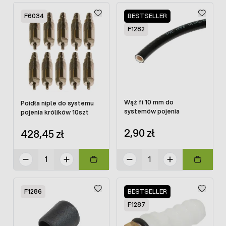
F6034
BESTSELLER
F1282
Wąż fi 10 mm do
Poidła niple do systemu
systemów pojenia
pojenia królików 10szt
2,90 zł
428,45 zł
F1286
BESTSELLER
F1287