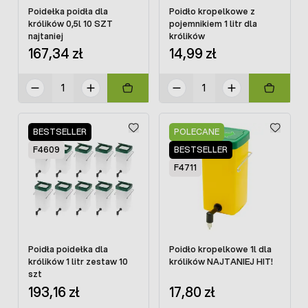
Poidełka poidła dla
Poidło kropelkowe z
królików 0,5l 10 SZT
pojemnikiem 1 litr dla
najtaniej
królików
167,34 zł
14,99 zł
BESTSELLER
POLECANE
F4609
BESTSELLER
F4711
Poidła poidełka dla
Poidło kropelkowe 1l dla
królików 1 litr zestaw 10
królików NAJTANIEJ HIT!
szt
193,16 zł
17,80 zł