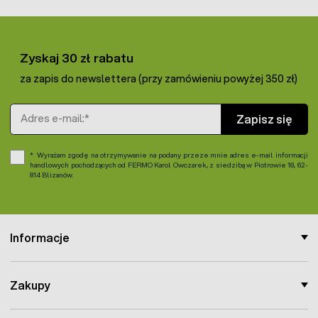
Zyskaj 30 zł rabatu
za zapis do newslettera (przy zamówieniu powyżej 350 zł)
Adres e-mail
Zapisz się
Wyrażam zgodę na otrzymywanie na podany przeze mnie adres e-mail informacji
handlowych pochodzących od FERMO Karol Owczarek, z siedzibą w Piotrowie 18, 62-
814 Blizanów.
Informacje
Zakupy