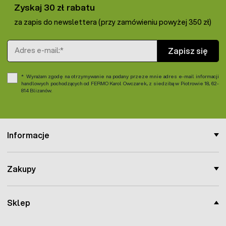
Zyskaj 30 zł rabatu
za zapis do newslettera (przy zamówieniu powyżej 350 zł)
Adres e-mail
Zapisz się
Wyrażam zgodę na otrzymywanie na podany przeze mnie adres e-mail informacji
handlowych pochodzących od FERMO Karol Owczarek, z siedzibą w Piotrowie 18, 62-
814 Blizanów.
Informacje
Zakupy
Sklep