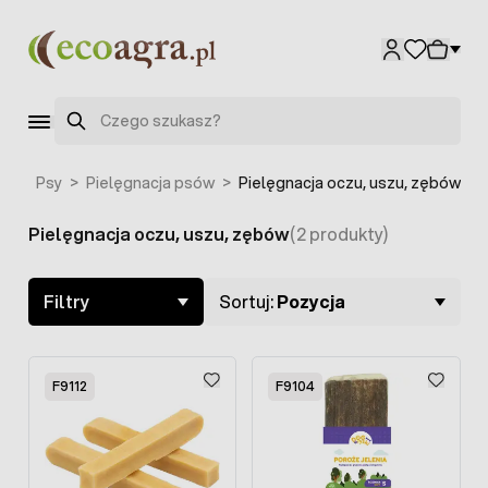
Przejdź do treści
Szukaj
we
>
Psy
>
Pielęgnacja psów
>
Pielęgnacja oczu, uszu, zębów
Pielęgnacja oczu, uszu, zębów
(2 produkty)
Skip to product list
Filtry
Sortuj:
Pozycja
F9112
F9104