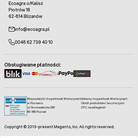
Ecoagra o/Kalisz
Piotrów 18
62-814 Blizanów
info@ecoagra.pl
0048 62 739 40 10
Obsługiwane płatności:
Wojewódzki Inspektorat Weterynarii
Główny Inspektorat Weterynarii
w Poznaniu
Obrót produktami leczniczymi
ul. Grunwaldzka 250
OTC na odległość
60-166 Poznań
Copyright © 2013-present Magento, Inc. All rights reserved.