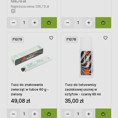
Regular Price:
138,73 zł
Najniższa cena: 138,73 zł
F1079
F1078
Tusz do znakowania
Tusz do tatuownicy
zwierząt w tubce 60 g -
zaciskowej usznej w
zielony
sztyfcie - czarny 65 ml
49,08 zł
35,00 zł