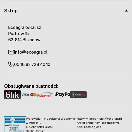
Sklep
Ecoagra o/Kalisz
Piotrów 18
62-814 Blizanów
info@ecoagra.pl
0048 62 739 40 10
Obsługiwane płatności:
Wojewódzki Inspektorat Weterynarii
Główny Inspektorat Weterynarii
w Poznaniu
Obrót produktami leczniczymi
ul. Grunwaldzka 250
OTC na odległość
60-166 Poznań