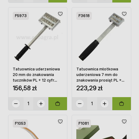
F5973
F3618
Tatuownica uderzeniowa
Tatuownica młotkowa
20 mm do znakowania
uderzeniowa 7 mm do
tuczników PL + 12 cyfr
znakowania prosiąt PL +
PREMIUM
12 cyfr PREMIUM
156,58 zł
223,29 zł
F1053
F1081