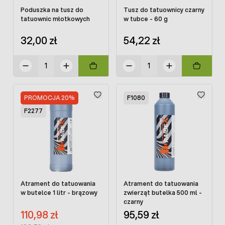
Poduszka na tusz do
Tusz do tatuownicy czarny
tatuownic młotkowych
w tubce - 60 g
32,00 zł
54,22 zł
PROMOCJA 20%
F1080
F2277
Atrament do tatuowania
Atrament do tatuowania
w butelce 1 litr - brązowy
zwierząt butelka 500 ml -
czarny
Cena promocyjna:
110,98 zł
95,59 zł