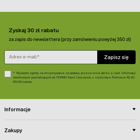
Zyskaj 30 zł rabatu
za zapis do newslettera (przy zamówieniu powyżej 350 zł)
Adres e-mail
Zapisz się
Wyrażam zgodę na otrzymywanie na podany przeze mnie adres e-mail informacji
handlowych pochodzących od FERMO Karol Owczarek, z siedzibą w Piotrowie 18, 62-
814 Blizanów.
Informacje
Zakupy