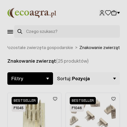
Przejdź do treści
Szukaj
>
Pozostałe zwierzęta gospodarskie
>
Znakowanie zwierząt
Znakowanie zwierząt
(25 produktów)
Skip to product list
Filtry
Sortuj:
Pozycja
BESTSELLER
BESTSELLER
F1045
F1046