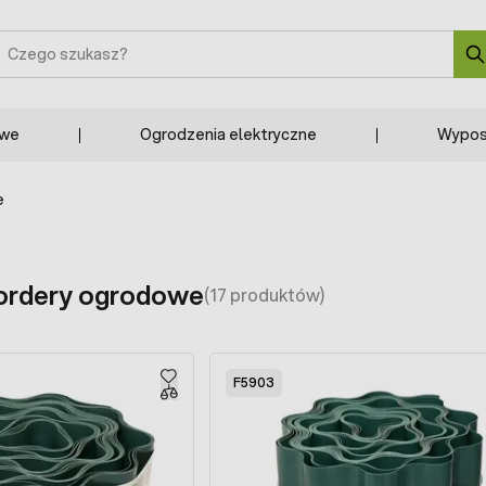
zukaj
owe
Ogrodzenia elektryczne
Wypos
e
bordery ogrodowe
(17 produktów)
F5903