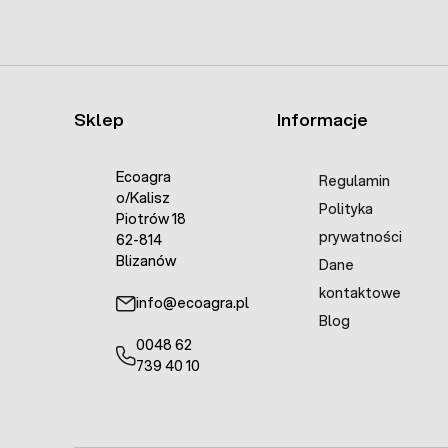
Sklep
Informacje
Ecoagra
Regulamin
o/Kalisz
Polityka
Piotrów 18
prywatności
62-814
Blizanów
Dane
kontaktowe
info@ecoagra.pl
Blog
0048 62
739 40 10