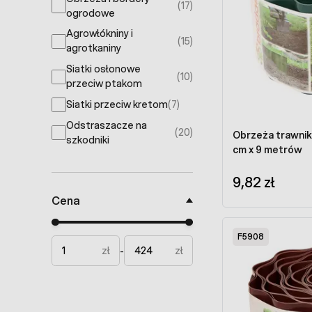
(17)
products available
ogrodowe
Agrowłókniny i
(15)
products available
agrotkaniny
Siatki osłonowe
(10)
products available
przeciw ptakom
Siatki przeciw kretom
(7)
products available
Odstraszacze na
(20)
Obrzeża trawnik
products available
szkodniki
cm x 9 metrów
9,82 zł
Cena
Minimal price
Maximum price
F5908
zł
zł
-