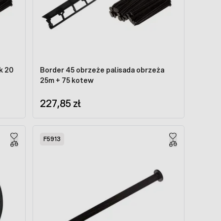
k 20
Border 45 obrzeże palisada obrzeża
25m + 75 kotew
227,85 zł
F5913