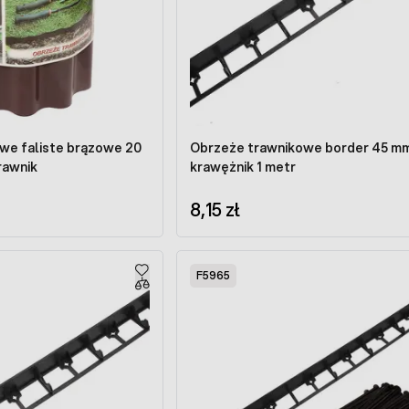
we faliste brązowe 20
Obrzeże trawnikowe border 45 m
rawnik
krawężnik 1 metr
8,15 zł
F5965