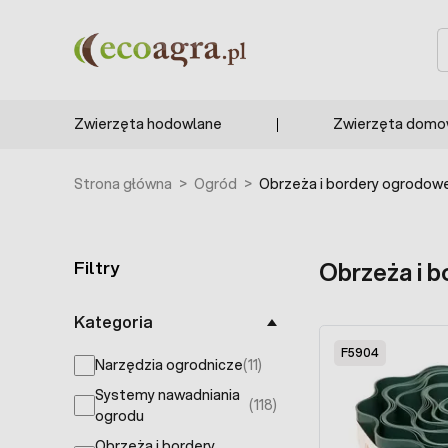
Przejdź do treści
S
Zwierzęta hodowlane
Zwierzęta dom
Strona główna
>
Ogród
>
Obrzeża i bordery ogrodow
Filtry
Obrzeża i 
Skip to product list
Kategoria
F5904
Narzędzia ogrodnicze
(11)
products available
Systemy nawadniania
(118)
products available
ogrodu
Obrzeża i bordery