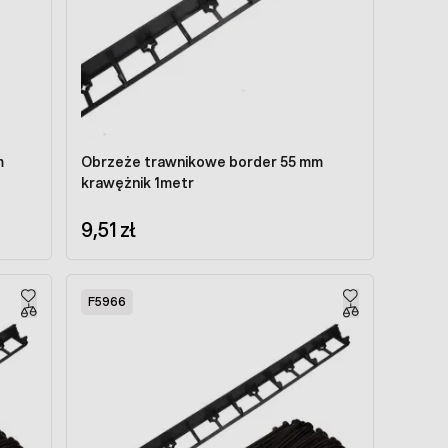
m
Obrzeże trawnikowe border 55 mm
krawężnik 1metr
9,51 zł
F5966