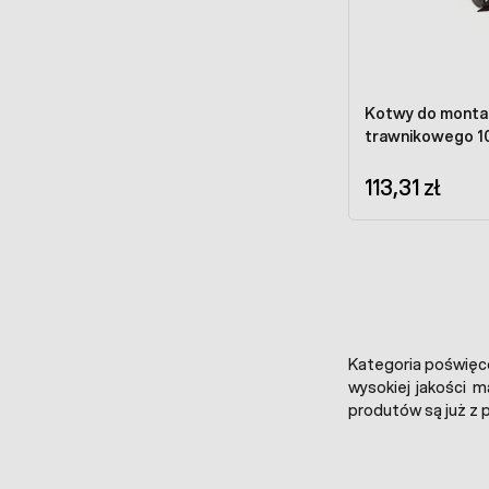
Kotwy do montaż
trawnikowego 1
113,31 zł
Kategoria poświęc
wysokiej jakości 
produtów są już z 