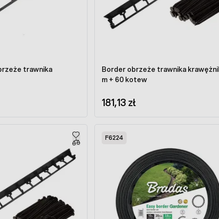
brzeże trawnika
Border obrzeże trawnika krawężni
m + 60 kotew
181,13 zł
F6224