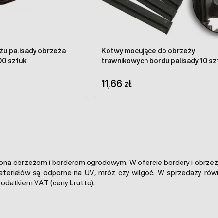
u palisady obrzeża
Kotwy mocujące do obrzeży
00 sztuk
trawnikowych bordu palisady 10 
11,66 zł
ona obrzeżom i borderom ogrodowym. W ofercie bordery i obrzeża 
materiałów są odporne na UV, mróz czy wilgoć. W sprzedaży r
podatkiem VAT (ceny brutto).