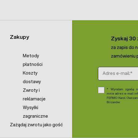
Zakupy
Zyskaj 30 
za zapis do 
Metody
zamówieniu p
płatności
Adres e-mail
Koszty
dostawy
Wyrażam zgodę na
Zwroty i
mnie adres e-mail in
FERMO Karol Owczarek
reklamacje
Blizanów.
Wysyłki
zagraniczne
Zażądaj zwrotu jako gość