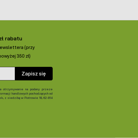
zł rabatu
newslettera (przy
owyżej 350 zł)
Zapisz się
 otrzymywanie na podany przeze
formacji handlowych pochodzących od
, z siedzibą w Piotrowie 18, 62-814