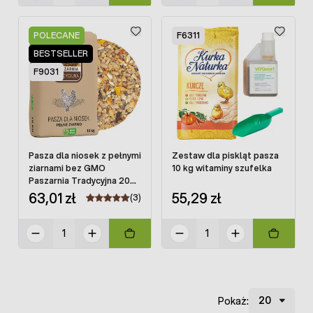
POLECANE
F6311
BESTSELLER
F9031
Pasza dla niosek z pełnymi
Zestaw dla piskląt pasza
ziarnami bez GMO
10 kg witaminy szufelka
Paszarnia Tradycyjna 20
kg
63,01 zł
55,29 zł
(3)
Pokaż: