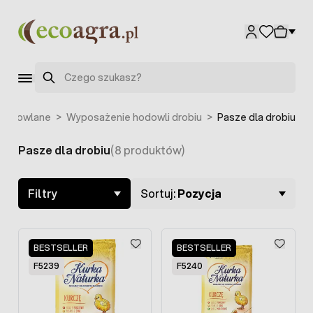
Przejdź do treści
Szukaj
 hodowlane
>
Wyposażenie hodowli drobiu
>
Pasze dla drobiu
Pasze dla drobiu
(8 produktów)
Skip to product list
Filtry
Sortuj:
Pozycja
BESTSELLER
BESTSELLER
F5239
F5240