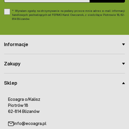
Wyrażam zgodę na otrzymywanie na podany przeze mnie adres e-mail informacji
handlowych pochodzących od FERMO Karol Owczarek, z siedzibą w Piotrowie 18, 62-
814 Blizanów.
Informacje
Zakupy
Sklep
Ecoagra o/Kalisz
Piotrów 18
62-814 Blizanów
info@ecoagra.pl