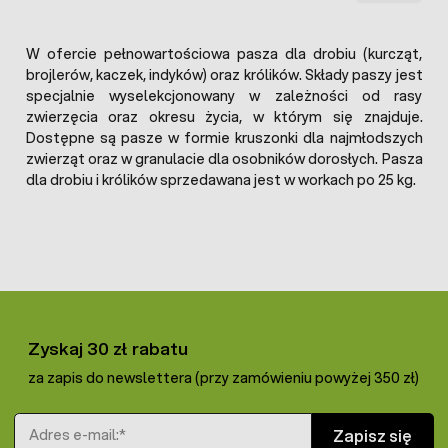
W ofercie pełnowartościowa pasza dla drobiu (kurcząt,
brojlerów, kaczek, indyków) oraz królików. Składy paszy jest
specjalnie wyselekcjonowany w zależności od rasy
zwierzęcia oraz okresu życia, w którym się znajduje.
Dostępne są pasze w formie kruszonki dla najmłodszych
zwierząt oraz w granulacie dla osobników dorosłych. Pasza
dla drobiu i królików sprzedawana jest w workach po 25 kg.
Zyskaj 30 zł rabatu
za zapis do newslettera (przy zamówieniu powyżej 350 zł)
Adres e-mail
Zapisz się