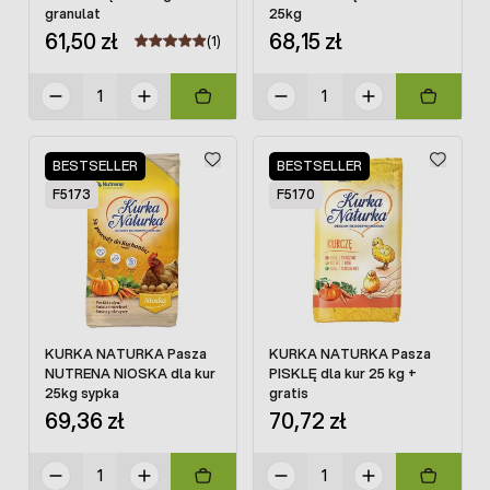
granulat
25kg
61,50 zł
68,15 zł
(1)
BESTSELLER
BESTSELLER
F5173
F5170
KURKA NATURKA Pasza
KURKA NATURKA Pasza
NUTRENA NIOSKA dla kur
PISKLĘ dla kur 25 kg +
25kg sypka
gratis
69,36 zł
70,72 zł