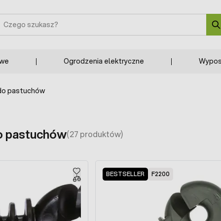
zukaj
owe
Ogrodzenia elektryczne
Wypos
 do pastuchów
do pastuchów
(27 produktów)
BESTSELLER
F2200