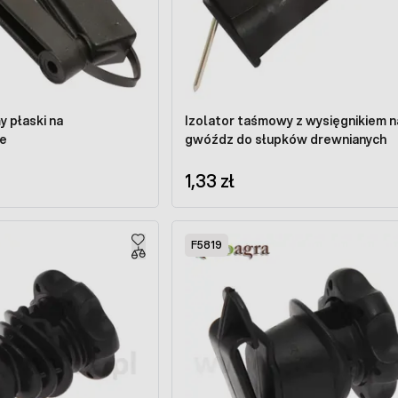
y płaski na
Izolator taśmowy z wysięgnikiem n
e
gwóźdz do słupków drewnianych
1,33 zł
F5819