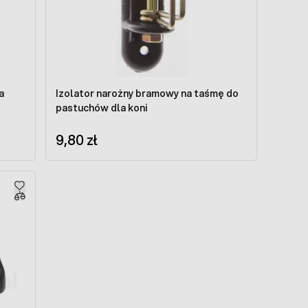
a
Izolator narożny bramowy na taśmę do
pastuchów dla koni
9,80 zł