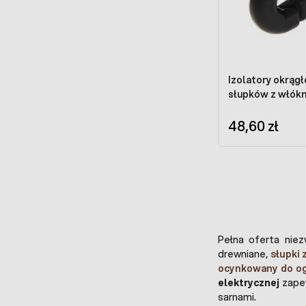
Izolatory okrągł
słupków z włókn
48,60 zł
Pełna oferta nie
drewniane,
słupki 
ocynkowany do og
elektrycznej
zapew
sarnami.