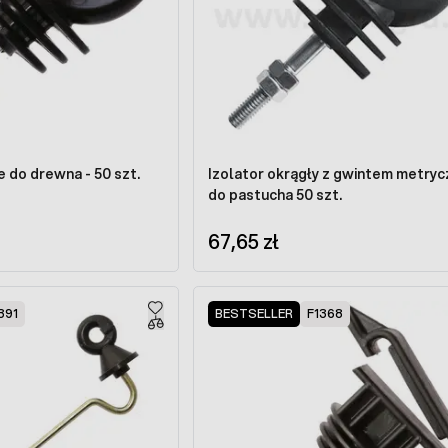
e do drewna - 50 szt.
Izolator okrągły z gwintem metrycznym
do pastucha 50 szt.
67,65 zł
391
BESTSELLER
F1368