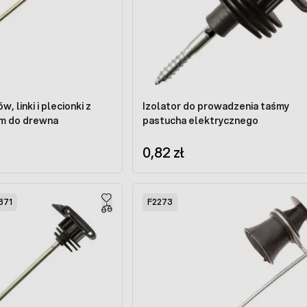
, linki i plecionki z
Izolator do prowadzenia taśmy
em do drewna
pastucha elektrycznego
0,82 zł
371
F2273