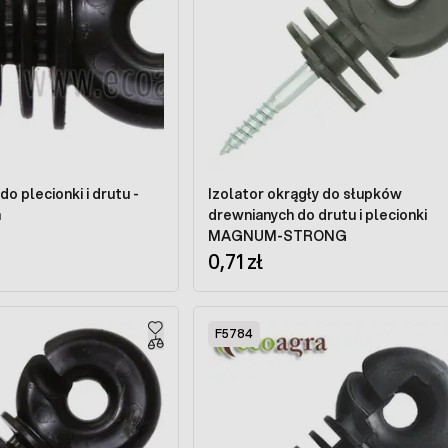
do plecionki i drutu -
Izolator okrągły do słupków
a
drewnianych do drutu i plecionki
MAGNUM-STRONG
0,71 zł
F5784