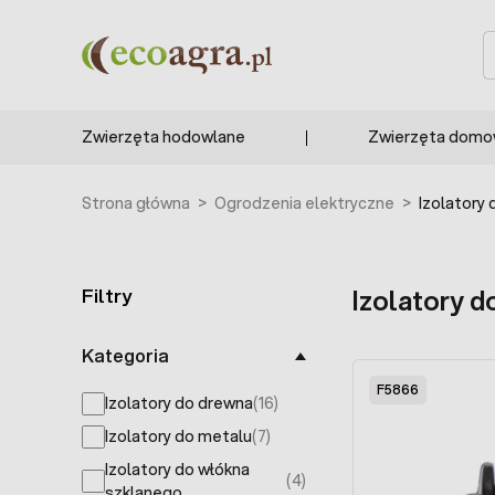
Przejdź do treści
S
Zwierzęta hodowlane
Zwierzęta dom
Strona główna
>
Ogrodzenia elektryczne
>
Izolatory
Filtry
Izolatory 
Skip to product list
Kategoria
F5866
Izolatory do drewna
(16)
products available
Izolatory do metalu
(7)
products available
Izolatory do włókna
(4)
products available
szklanego