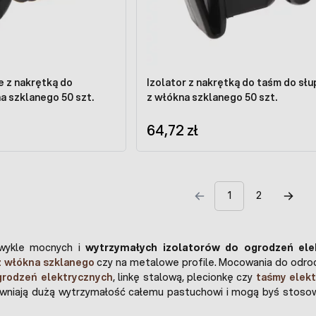
e z nakrętką do
Izolator z nakrętką do taśm do sł
a szklanego 50 szt.
z włókna szklanego 50 szt.
64,72 zł
1
2
zwykle mocnych i
wytrzymałych izolatorów do ogrodzeń ele
z włókna szklanego
czy na metalowe profile. Mocowania do odro
rodzeń elektrycznych
, linkę stalową, plecionkę czy
taśmy elek
niają dużą wytrzymałość całemu pastuchowi i mogą byś stos