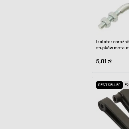
Izolator narożn
słupków metal
5,01 zł
BESTSELLER
F2