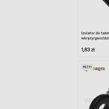
Izolator do taśm
wkręty/gwoździ
1,83 zł
F5771