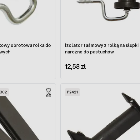
ikowy obrotowa rolka do
Izolator taśmowy z rolką na słupki
owych
narożne do pastuchów
12,58 zł
302
F2421