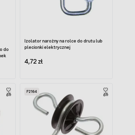
Izolator narożny na rolce do drutu lub
plecionki elektrycznej
 o do
nek
4,72 zł
F2164