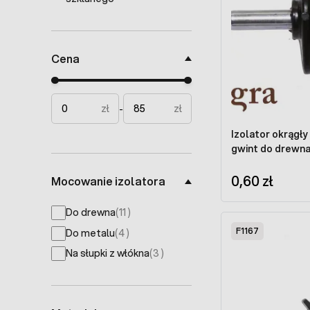
Cena
Minimal price
Maximum price
zł
zł
-
Izolator okrągły 
gwint do drewn
0,60 zł
Mocowanie izolatora
products available
Do drewna
(
11
)
F1167
products available
Do metalu
(
4
)
products available
Na słupki z włókna
(
3
)