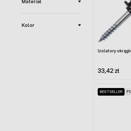
Materiał
Kolor
Izolatory okrągł
33,42 zł
BESTSELLER
F1