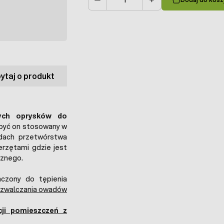
Ilość
ytaj o produkt
ych oprysków do
 być on stosowany w
adach przetwórstwa
rzętami gdzie jest
cznego.
czony do tępienia
 zwalczania owadów
cji pomieszczeń z