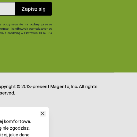
Zapisz się
 otrzymywanie na podany przeze
formacji handlowych pochodzących od
, z siedzibą w Piotrowie 18, 62-814
pyright © 2013-present Magento, Inc. All rights
served.
iej komfortowe.
ę nie zgodzisz,
żej, jakie dane