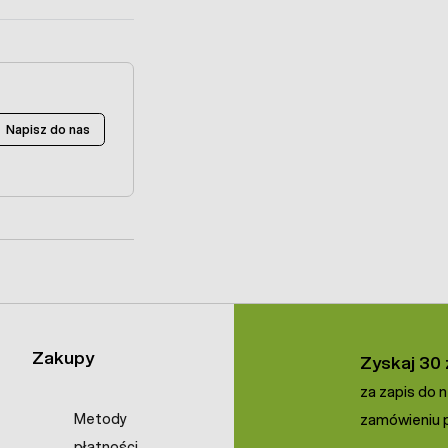
Napisz do nas
Zakupy
Zyskaj 30 
za zapis do 
Metody
zamówieniu p
płatności