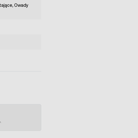
tające, Owady
e.