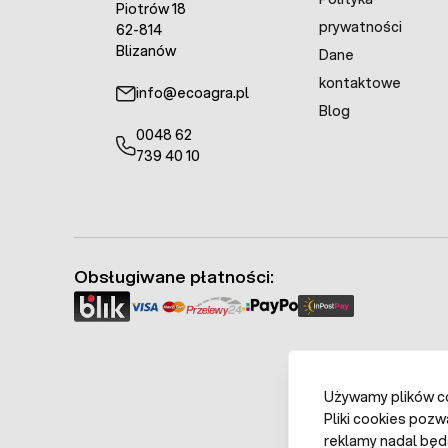
Piotrów 18
prywatności
62-814
Blizanów
Dane
kontaktowe
info@ecoagra.pl
Blog
0048 62
739 40 10
Obsługiwane płatności:
Używamy plików coo
Pliki cookies pozw
reklamy nadal będ