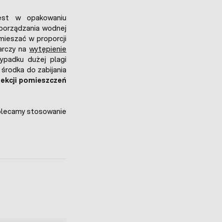
est w opakowaniu
porządzania wodnej
mieszać w proporcji
arczy na
wytępienie
ypadku dużej plagi
środka do zabijania
ekcji pomieszczeń
olecamy stosowanie