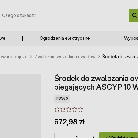
zukaj
owe
Ogrodzenia elektryczne
Wypos
 owadobójcze
>
Zwalcznie wszelkich owadów
>
Środek do zwalcz
Środek do zwalczania ow
biegających ASCYP 10 W
F3350
672,98 zł
Dodaj do kosz