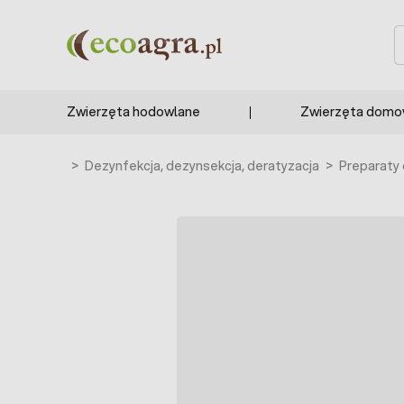
Przejdź do treści
S
Zwierzęta hodowlane
Zwierzęta dom
podarstwa
>
Dezynfekcja, dezynsekcja, deratyzacja
>
Preparaty