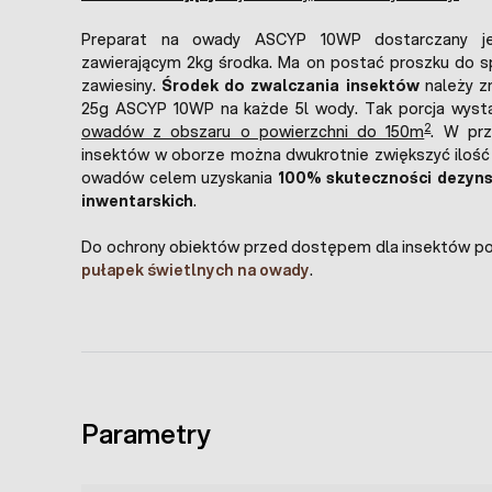
Preparat na owady ASCYP 10WP dostarczany j
zawierającym 2kg środka. Ma on postać proszku do s
zawiesiny.
Środek do zwalczania insektów
należy z
25g ASCYP 10WP na każde 5l wody. Tak porcja wyst
2
owadów z obszaru o powierzchni do 150m
. W prz
insektów w oborze można dwukrotnie zwiększyć ilość 
owadów celem uzyskania
100% skuteczności dezyns
inwentarskich
.
Do ochrony obiektów przed dostępem dla insektów p
pułapek świetlnych na owady
.
Parametry