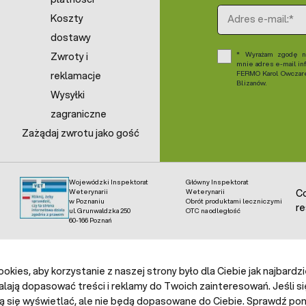
Adres e-mail
Koszty
dostawy
Wyrażam zgodę na
Zwroty i
mnie adres e-mail in
FERMO Karol Owczarek
reklamacje
Blizanów.
Wysyłki
zagraniczne
Zażądaj zwrotu jako gość
Wojewódzki Inspektorat
Główny Inspektorat
Weterynarii
Weterynarii
Co
w Poznaniu
Obrót produktami leczniczymi
re
ul. Grunwaldzka 250
OTC na odległość
60-166 Poznań
kies, aby korzystanie z naszej strony było dla Ciebie jak najbardz
alają dopasować treści i reklamy do Twoich zainteresowań. Jeśli si
ą się wyświetlać, ale nie będą dopasowane do Ciebie. Sprawdź poni