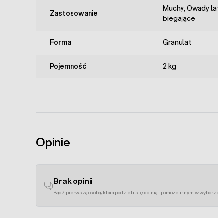
Muchy, Owady la
Zastosowanie
biegające
Forma
Granulat
Pojemność
2 kg
Opinie
Brak opinii
Bądź pierwszą osobą, która podzieli się opinią i pomoże innym w wyborz