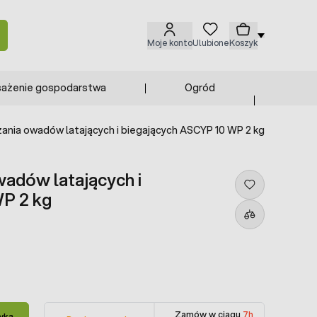
Moje konto
Ulubione
Koszyk
ażenie gospodarstwa
Ogród
ania owadów latających i biegających ASCYP 10 WP 2 kg
adów latających i
P 2 kg
Zamów w ciągu
7h
yka