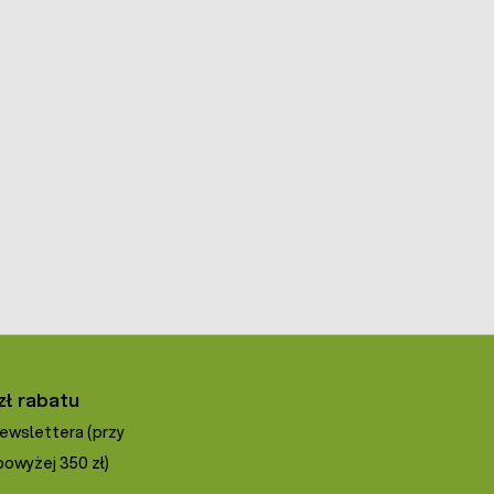
zł rabatu
newslettera (przy
owyżej 350 zł)