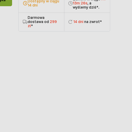
Dostępny w ciągu
13m 26s
, a
14 dni
wyślemy dziś
*.
Darmowa
dostawa od
299
14 dni
na zwrot*
zł
*