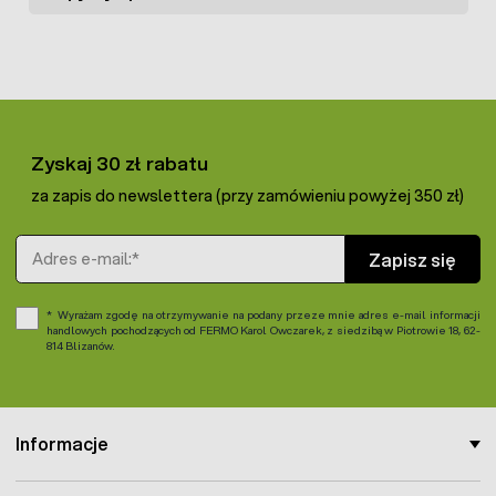
Otrzymana ciecz pozwala na oprysk 100 m²
powierzchni (przy takim wymiarze bezpośredniej
dezynsekcji należy poddać 30 m² pomieszczenia)
podczas malowania
: rozpuścić 250 g środka na
muchy w 200 ml ciepłej wody. Mieszać do
uzyskania jednolitej lepkiej konsystencji. Całość
Zyskaj 30 zł rabatu
pozwala na pomalowanie powierzchni 100 m².
Roztwór rozmieścić na obszarze 10 x 30 cm lub
za zapis do newslettera (przy zamówieniu powyżej 350 zł)
przygotować pasy z kartonu bądź folii o takim
wymiarze. Przy 100 m² powierzchni podłogi należy
Adres e-mail
Zapisz się
pomalować przynajmniej 40 fragmentów o takim
wymiarze.
Wyrażam zgodę na otrzymywanie na podany przeze mnie adres e-mail informacji
Uwaga!
Przy malowaniu i opryskiwaniu powierzchni należy
handlowych pochodzących od FERMO Karol Owczarek, z siedzibą w Piotrowie 18, 62-
814 Blizanów.
unikać miejsc, gdzie występują przeciągi.
Informacje