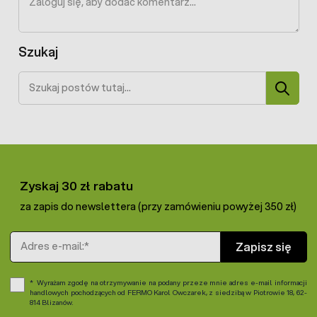
Szukaj
Szukaj
Zyskaj 30 zł rabatu
za zapis do newslettera (przy zamówieniu powyżej 350 zł)
Adres e-mail
Zapisz się
Wyrażam zgodę na otrzymywanie na podany przeze mnie adres e-mail informacji
handlowych pochodzących od FERMO Karol Owczarek, z siedzibą w Piotrowie 18, 62-
814 Blizanów.