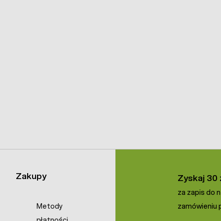
Zakupy
Zyskaj 30 
za zapis do 
Metody
zamówieniu p
płatności