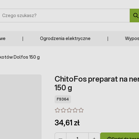
zukaj
owe
Ogrodzenia elektryczne
Wypos
 kotów Dolfos 150 g
ChitoFos preparat na ne
150 g
F9364
34,61 zł
Dodaj do kosz