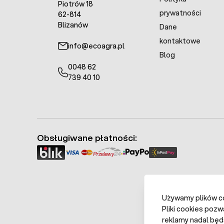
Piotrów 18
prywatności
62-814
Blizanów
Dane
kontaktowe
info@ecoagra.pl
Blog
0048 62
739 40 10
Obsługiwane płatności:
Używamy plików coo
Pliki cookies pozw
reklamy nadal będ