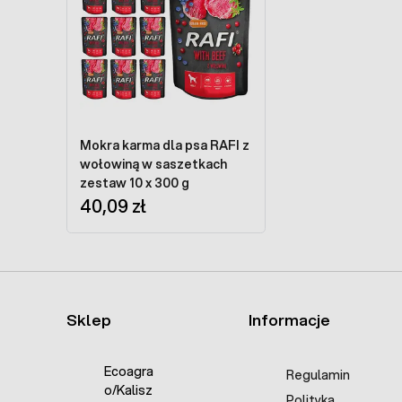
Mokra karma dla psa RAFI z
wołowiną w saszetkach
zestaw 10 x 300 g
40,09 zł
Sklep
Informacje
Ecoagra
Regulamin
o/Kalisz
Polityka