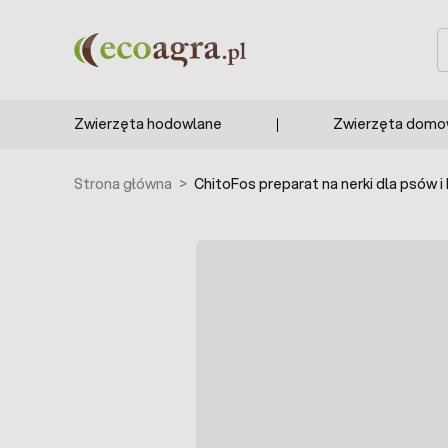
Przejdź do treści
S
Zwierzęta hodowlane
Zwierzęta dom
Strona główna
>
ChitoFos preparat na nerki dla psów i