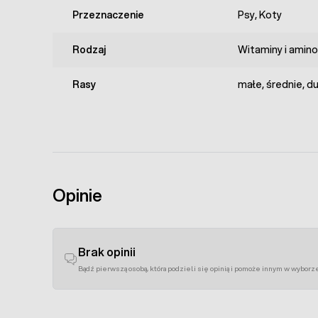
Przeznaczenie
Psy, Koty
Rodzaj
Witaminy i amin
Rasy
małe, średnie, d
Opinie
Brak opinii
Bądź pierwszą osobą, która podzieli się opinią i pomoże innym w wyborz