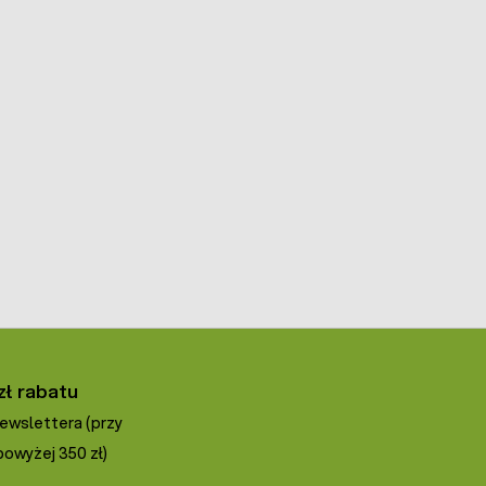
zł rabatu
newslettera (przy
owyżej 350 zł)