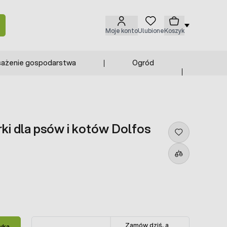
Moje konto
Ulubione
Koszyk
ażenie gospodarstwa
Ogród
rki dla psów i kotów Dolfos
Zamów dziś, a
yka