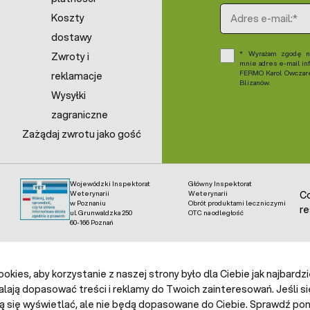
Adres e-mail
Koszty
dostawy
Wyrażam zgodę na
Zwroty i
mnie adres e-mail in
FERMO Karol Owczarek
reklamacje
Blizanów.
Wysyłki
zagraniczne
Zażądaj zwrotu jako gość
Wojewódzki Inspektorat
Główny Inspektorat
Weterynarii
Weterynarii
Co
w Poznaniu
Obrót produktami leczniczymi
re
ul. Grunwaldzka 250
OTC na odległość
60-166 Poznań
kies, aby korzystanie z naszej strony było dla Ciebie jak najbardz
alają dopasować treści i reklamy do Twoich zainteresowań. Jeśli si
ą się wyświetlać, ale nie będą dopasowane do Ciebie. Sprawdź poni