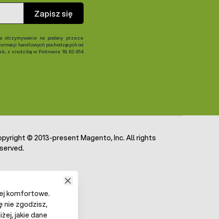
Zapisz się
 otrzymywanie na podany przeze
formacji handlowych pochodzących od
, z siedzibą w Piotrowie 18, 62-814
pyright © 2013-present Magento, Inc. All rights
served.
iej komfortowe.
ę nie zgodzisz,
żej, jakie dane