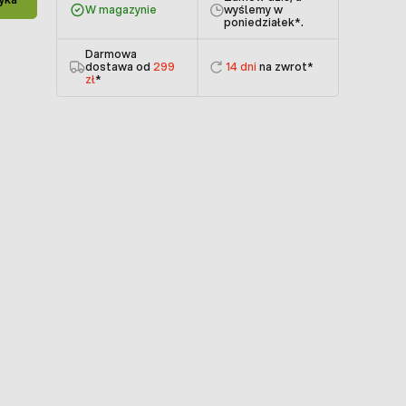
W magazynie
wyślemy w
poniedziałek
*.
Darmowa
dostawa od
299
14 dni
na zwrot*
zł
*