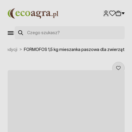
Przejdź do treści
Szukaj
 kondycji
>
FORMOFOS 1,5 kg mieszanka paszowa dla zwierząt