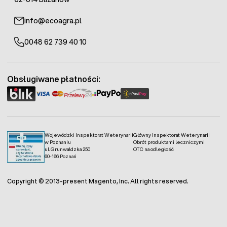
info@ecoagra.pl
0048 62 739 40 10
Obsługiwane płatności:
Wojewódzki Inspektorat Weterynarii
Główny Inspektorat Weterynarii
w Poznaniu
Obrót produktami leczniczymi
ul. Grunwaldzka 250
OTC na odległość
60-166 Poznań
Copyright © 2013-present Magento, Inc. All rights reserved.