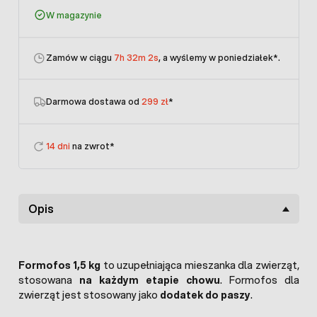
W magazynie
Zamów w ciągu
7h 32m 2s
, a wyślemy w poniedziałek
*.
Darmowa dostawa od
299 zł
*
14 dni
na zwrot*
Opis
Formofos 1,5 kg
to uzupełniająca mieszanka dla zwierząt,
stosowana
na każdym etapie chowu
. Formofos dla
zwierząt jest stosowany jako
dodatek do paszy
.