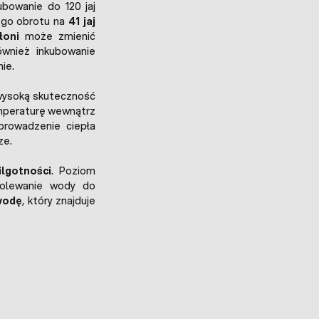
bowanie do 120 jaj
ego obrotu na
41 jaj
łoni
może zmienić
ównież inkubowanie
nie.
wysoką skuteczność
emperaturę wewnątrz
prowadzenie ciepła
ze.
ilgotności
. Poziom
dolewanie wody do
wodę
, który znajduje