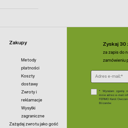
Zakupy
Zyskaj 30 
za zapis do 
Metody
zamówieniu p
płatności
Adres e-mail
Koszty
dostawy
Wyrażam zgodę na
Zwroty i
mnie adres e-mail in
FERMO Karol Owczarek
reklamacje
Blizanów.
Wysyłki
zagraniczne
Zażądaj zwrotu jako gość