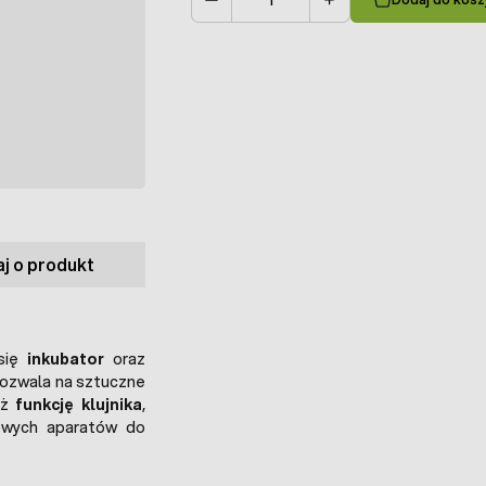
Ilość
j o produkt
 się
inkubator
oraz
pozwala na sztuczne
eż
funkcję klujnika
,
owych aparatów do