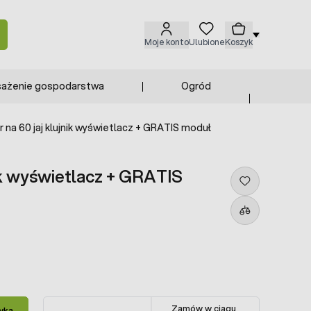
Moje konto
Ulubione
Koszyk
ażenie gospodarstwa
Ogród
r na 60 jaj klujnik wyświetlacz + GRATIS moduł
nik wyświetlacz + GRATIS
Zamów w ciągu
yka