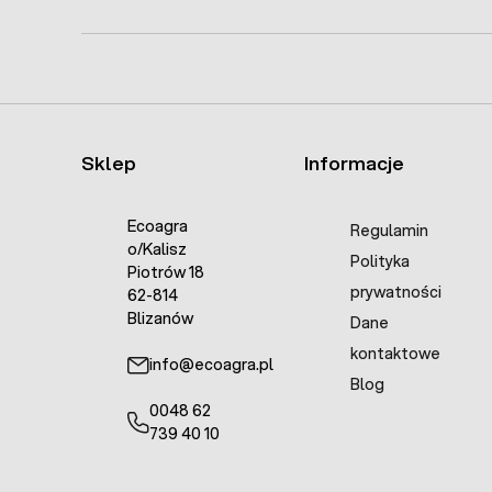
Sklep
Informacje
Ecoagra
Regulamin
o/Kalisz
Polityka
Piotrów 18
prywatności
62-814
Blizanów
Dane
kontaktowe
info@ecoagra.pl
Blog
0048 62
739 40 10