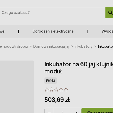
zukaj
owe
Ogrodzenia elektryczne
Wypos
 hodowli drobiu
>
Domowa inkubacja jaj
>
Inkubatory
>
Inkubato
Inkubator na 60 jaj kluj
moduł
F6142
503,69 zł
Dodaj do kosz