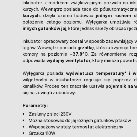
Inkubator z modułem zwiększającym pozwala na inku
kurzych. Wewnątrz posiada tace do półautomatyczn
kurzych
, dzięki czemu hodowca
jednym ruchem d
położenie całego poziomu. Wylęgarka umożliwia r
innych gatunków jaj
, które jednak należy obracać ręcz
Inkubator opracowany został w sposób zapewniający 
lęgów. Wewnątrz posiada
grzałkę
, która utrzymuje t
o
komory na poziomie
~37,8
C
. Za równomierne roz
odpowiada
wydajny wentylator
, który miesza powietr
Wylęgarka posiada
wyświetlacz temperatury*
i
w
wilgotności w inkubatorze reguluje się poprzez 
kanalików. Proces ten znacznie ułatwia
pojemnik na 
się na zewnątrz obudowy.
Parametry:
Zasilany z sieci 230V
Można stosować do jaj różnych gatunków ptaków
Wyposażony w stały termostat elektroniczny
Grzałka 110W