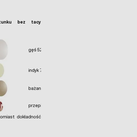
tunku bez tacy
gęś 52 jaj
indyk 72 jaj
bażant 174 jaj
przepiórka 280 jaj
tomiast dokładność