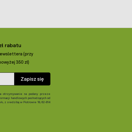
zł rabatu
newslettera (przy
owyżej 350 zł)
Zapisz się
 otrzymywanie na podany przeze
formacji handlowych pochodzących od
, z siedzibą w Piotrowie 18, 62-814