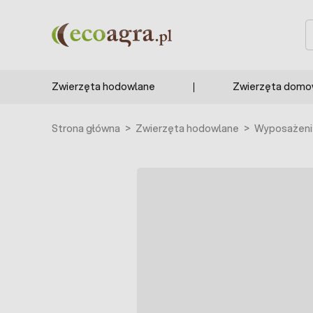
Przejdź do treści
S
Zwierzęta hodowlane
Zwierzęta dom
Strona główna
>
Zwierzęta hodowlane
>
Wyposażenie