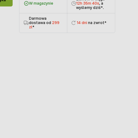
W magazynie
12h 35m 40s
, a
wyślemy dziś
*.
Darmowa
dostawa od
299
14 dni
na zwrot*
zł
*