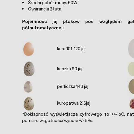
Średni pobór mocy: 60W
Gwarancja 2 lata
Pojemność jaj ptaków pod względem ga
półautomatycznej:
kura 101-120 jaj
kaczka 90 jaj
perliczka 148 jaj
kuropatwa 216jaj
*Dokładność wyświetlacza cyfrowego to +/-1oC, na
pomiaru wilgotności wynosi +/- 5%.