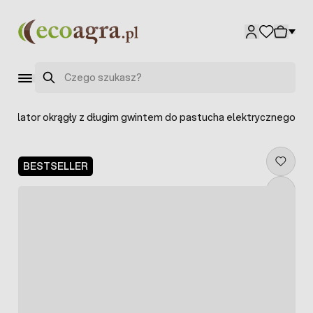
Przejdź do treści
Szukaj
Izolator okrągły z długim gwintem do pastucha elektrycznego
BESTSELLER