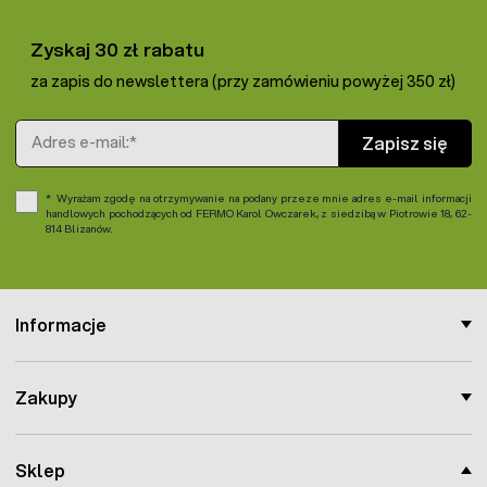
Zyskaj 30 zł rabatu
za zapis do newslettera (przy zamówieniu powyżej 350 zł)
Adres e-mail
Zapisz się
Wyrażam zgodę na otrzymywanie na podany przeze mnie adres e-mail informacji
handlowych pochodzących od FERMO Karol Owczarek, z siedzibą w Piotrowie 18, 62-
814 Blizanów.
Informacje
Zakupy
Sklep