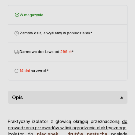
W magazynie
Zamów dziś, a wyślemy w poniedziałek
*.
Darmowa dostawa od
299 zł
*
14 dni
na zwrot*
Opis
Praktyczny izolator z głowicą okrągłą przeznaczoną
do
prowadzenia przewodów w linii ogrodzenia elektrycznego
.
Izolator do
plecionek i drutów pastucha
posiada