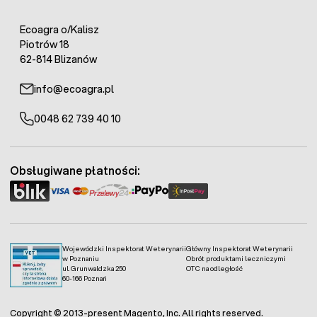
Ecoagra o/Kalisz
Piotrów 18
62-814 Blizanów
info@ecoagra.pl
0048 62 739 40 10
Obsługiwane płatności:
Wojewódzki Inspektorat Weterynarii
Główny Inspektorat Weterynarii
w Poznaniu
Obrót produktami leczniczymi
ul. Grunwaldzka 250
OTC na odległość
60-166 Poznań
Copyright © 2013-present Magento, Inc. All rights reserved.