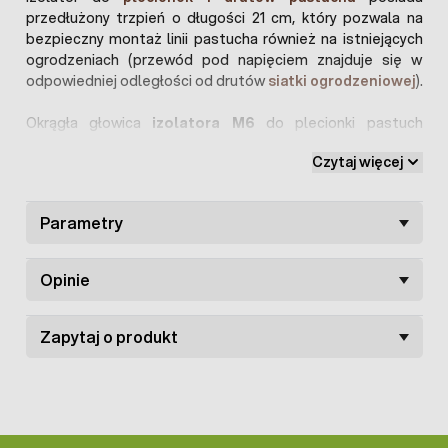
przedłużony trzpień o długości 21 cm, który pozwala na
bezpieczny montaż linii pastucha również na istniejących
ogrodzeniach (przewód pod napięciem znajduje się w
odpowiedniej odległości od drutów
siatki ogrodzeniowej
).
Okrągła głowica
izolatora M6
do plecionki pastuch
wykonana jest z mocnego tworzywa sztucznego.
Czytaj więcej
Dodatkową zaletą jest
potrójny kołnierz izolatora
, który
skutecznie chroni przed przebiciami oraz gwintowany na
całej długości trzpień, pozwalający na montaż na słupkach
Parametry
o dowolnej średnicy.
Izolator pastucha
ma stalowy
trzpień z gwintem do wkręcania do słupków metalowych o
średnicy 5 mm.
Opinie
Zapytaj o produkt