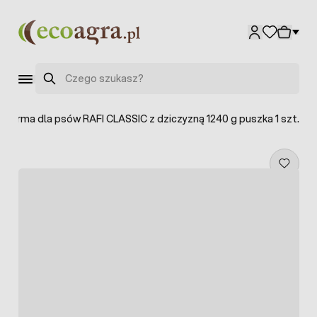
Przejdź do treści
Szukaj
Karma dla psów RAFI CLASSIC z dziczyzną 1240 g puszka 1 szt.