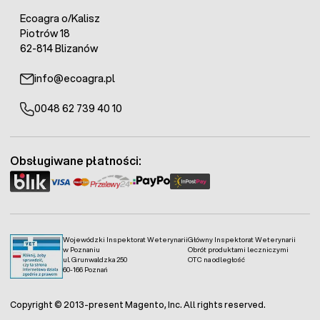
Ecoagra o/Kalisz
Piotrów 18
62-814 Blizanów
info@ecoagra.pl
0048 62 739 40 10
Obsługiwane płatności:
Wojewódzki Inspektorat Weterynarii
Główny Inspektorat Weterynarii
w Poznaniu
Obrót produktami leczniczymi
ul. Grunwaldzka 250
OTC na odległość
60-166 Poznań
Copyright © 2013-present Magento, Inc. All rights reserved.