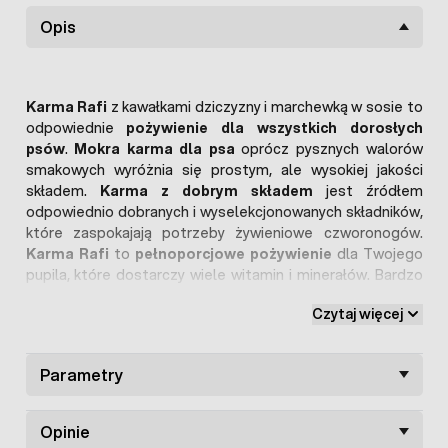
Opis
Karma Rafi
z kawałkami dziczyzny i marchewką w sosie to
odpowiednie
pożywienie dla wszystkich dorosłych
psów
.
Mokra karma dla psa
oprócz pysznych walorów
smakowych wyróżnia się prostym, ale wysokiej jakości
składem.
Karma z dobrym składem
jest źródłem
odpowiednio dobranych i wyselekcjonowanych składników,
które zaspokajają potrzeby żywieniowe czworonogów.
Karma Rafi
to
pełnoporcjowe pożywienie
dla Twojego
pupila, które dostarczy wiele witamin i minerałów. Bardzo
dużą zaletą
karmy Classic
jest brak zawartości
Czytaj więcej
sztucznych składników oraz soi i pszenicy.
Skład:
mięso i produkty pochodzenia zwierzęcego 65% w
kawałkach (w tym 8% dziczyzny), zboża, warzywa (4%
Parametry
marchew), substancje mineralne, cukry.
Składniki analityczne:
białko surowe – 6,5%, tłuszcz
Opinie