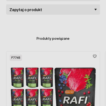
surowy – 4%, popiół surowy – 2,5%, włókno surowe – 0,5%,
wilgotność – 81,5%.
Zapytaj o produkt
Produkty powiązane
Press to skip carousel
F7745