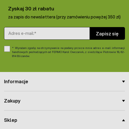
Zyskaj 30 zł rabatu
za zapis do newslettera (przy zamówieniu powyżej 350 zł)
Adres e-mail
Zapisz się
Wyrażam zgodę na otrzymywanie na podany przeze mnie adres e-mail informacji
handlowych pochodzących od FERMO Karol Owczarek, z siedzibą w Piotrowie 18, 62-
814 Blizanów.
Informacje
Zakupy
Sklep