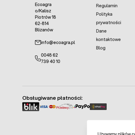
Ecoagra
Regulamin
o/Kalisz
Polityka
Piotrów 18
prywatności
62-814
Blizanów
Dane
kontaktowe
info@ecoagra.pl
Blog
0048 62
739 40 10
Obsługiwane płatności:
Używamy plików coo