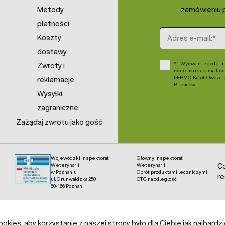
Metody
zamówieniu p
płatności
Adres e-mail
Koszty
dostawy
Wyrażam zgodę na
Zwroty i
mnie adres e-mail in
FERMO Karol Owczarek
reklamacje
Blizanów.
Wysyłki
zagraniczne
Zażądaj zwrotu jako gość
Wojewódzki Inspektorat
Główny Inspektorat
Weterynarii
Weterynarii
Co
w Poznaniu
Obrót produktami leczniczymi
re
ul. Grunwaldzka 250
OTC na odległość
60-166 Poznań
kies, aby korzystanie z naszej strony było dla Ciebie jak najbardz