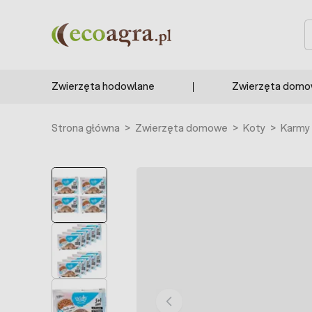
Przejdź do treści
S
Zwierzęta hodowlane
Zwierzęta dom
Strona główna
>
Zwierzęta domowe
>
Koty
>
Karmy 