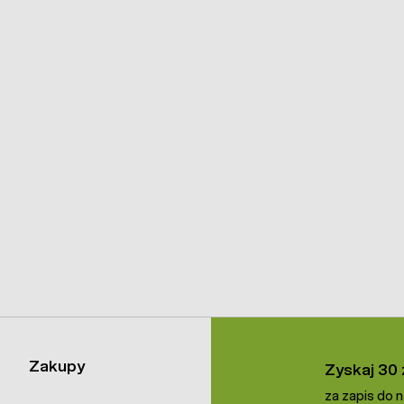
Zakupy
Zyskaj 30 
za zapis do 