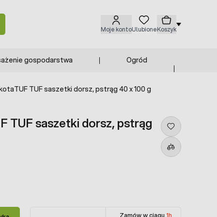
Moje konto
Ulubione
Koszyk
ażenie gospodarstwa
Ogród
kotaTUF TUF saszetki dorsz, pstrąg 40 x 100 g
 TUF saszetki dorsz, pstrąg
Zamów w ciągu
1h
yka