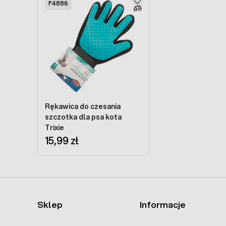
F4886
Rękawica do czesania
szczotka dla psa kota
Trixie
15,99 zł
Sklep
Informacje