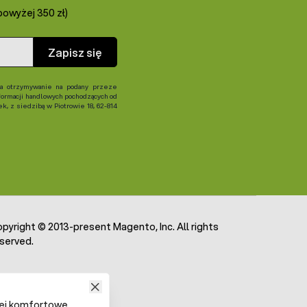
owyżej 350 zł)
Zapisz się
 otrzymywanie na podany przeze
formacji handlowych pochodzących od
, z siedzibą w Piotrowie 18, 62-814
pyright © 2013-present Magento, Inc. All rights
served.
iej komfortowe.