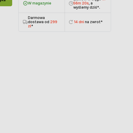
W magazynie
56m 19s
, a
wyślemy dziś
*.
Darmowa
dostawa od
299
14 dni
na zwrot*
zł
*