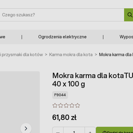
zukaj
owe
Ogrodzenia elektryczne
Wypos
i przysmaki dla kotów
>
Karma mokra dla kota
>
Mokra karma dla 
Mokra karma dla kotaTUF
40 x 100 g
F9044
61,80 zł
Dodaj do kosz