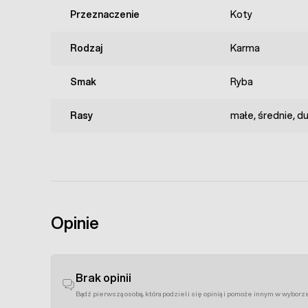
Przeznaczenie
Koty
Rodzaj
Karma
Smak
Ryba
Rasy
małe, średnie, d
Opinie
Brak opinii
Bądź pierwszą osobą, która podzieli się opinią i pomoże innym w wyborz