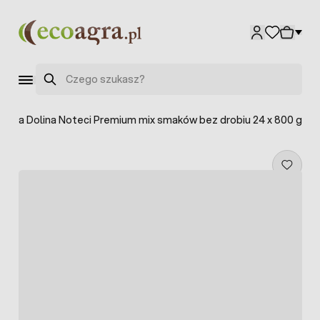
Przejdź do treści
Szukaj
a psa Dolina Noteci Premium mix smaków bez drobiu 24 x 800 g