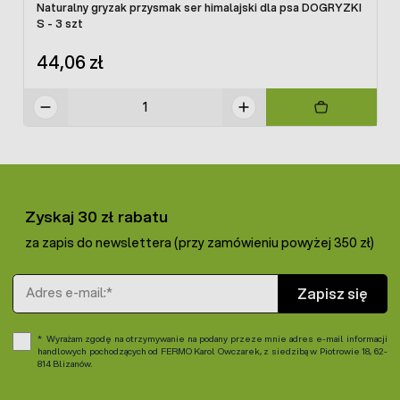
Naturalny gryzak przysmak ser himalajski dla psa DOGRYZKI
S - 3 szt
44,06 zł
Zyskaj 30 zł rabatu
za zapis do newslettera (przy zamówieniu powyżej 350 zł)
Adres e-mail
Zapisz się
Wyrażam zgodę na otrzymywanie na podany przeze mnie adres e-mail informacji
handlowych pochodzących od FERMO Karol Owczarek, z siedzibą w Piotrowie 18, 62-
814 Blizanów.