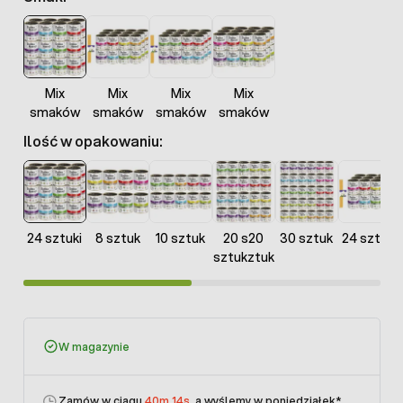
Mix
Mix
Mix
Mix
smaków
smaków
smaków
smaków
Ilość w opakowaniu:
24 sztuki
8 sztuk
10 sztuk
20 s20
30 sztuk
24 sztuki
sztukztuk
W magazynie
Zamów w ciągu
40m 14s
, a wyślemy w poniedziałek
*.