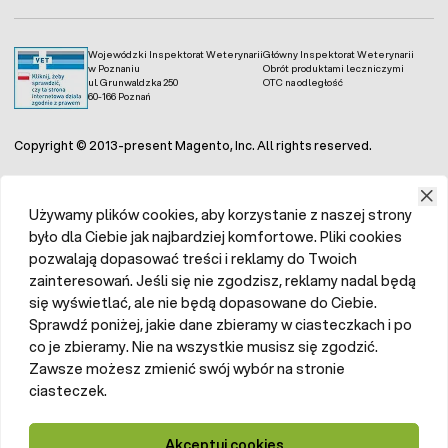
zdrowe oczy.
? 3 x Mokra karma dla psa Piper z Dziczyzną i
Wojewódzki Inspektorat Weterynarii
Główny Inspektorat Weterynarii
Dynią
- Wyjątkowa kombinacja dziczyzny i dyni
w Poznaniu
Obrót produktami leczniczymi
dostarcza nie tylko interesującego smaku, ale
ul. Grunwaldzka 250
OTC na odległość
60-166 Poznań
także cennych składników odżywczych, takich jak
witamina C, wspierająca odporność, oraz błonnik,
korzystny dla trawienia.
Copyright © 2013-present Magento, Inc. All rights reserved.
?
GRATIS - Snacki Prosciutto Alpha Spirit
- To
wyjątkowe przysmaki Prosciutto są stworzone z
Używamy plików cookies, aby korzystanie z naszej strony
najwyższej jakości mięsa, gwarantując intensywny
było dla Ciebie jak najbardziej komfortowe. Pliki cookies
smak i zdrowe urozmaicenie diety Twojego psa.
pozwalają dopasować treści i reklamy do Twoich
Bez dodatku zbóż, sztucznych barwników czy
zainteresowań. Jeśli się nie zgodzisz, reklamy nadal będą
konserwantów, Snacki Prosciutto Alpha Spirit
się wyświetlać, ale nie będą dopasowane do Ciebie.
stanowią idealny dodatek do codziennego
Sprawdź poniżej, jakie dane zbieramy w ciasteczkach i po
żywienia, dostarczając dodatkowej radości smaku.
co je zbieramy. Nie na wszystkie musisz się zgodzić.
Spraw swojemu pupilowi odrobinę radości z
Zawsze możesz zmienić swój wybór na stronie
jedzenia dzięki naszym produktom:
ciasteczek.
Wysokiej jakości zabawki dla psów.
Akceptuj cookies
Antystresowe maty spowalniające