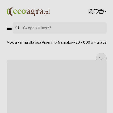
Przejdź do treści
Szukaj
a
>
Mokra karma dla psa Piper mix 5 smaków 20 x 800 g + gratis