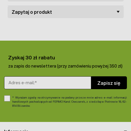
zwierząt. Dzięki
naturalnemu składowi
mamy gwarancję
zdrowego pożywienia, które nie tylko dostarczy naszemu
Zapytaj o produkt
psu wyjątkowego smaku, ale również wesprze jego
układ
odpornościowy, pokarmowy i ogólną kondycję organizmu
.
Zyskaj 30 zł rabatu
za zapis do newslettera (przy zamówieniu powyżej 350 zł)
Adres e-mail
Zapisz się
Wyrażam zgodę na otrzymywanie na podany przeze mnie adres e-mail informacji
handlowych pochodzących od FERMO Karol Owczarek, z siedzibą w Piotrowie 18, 62-
814 Blizanów.