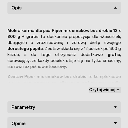
Opis
Mokra karma dla psa Piper mix smaków bez drobiu 12 x
800 g + gratis
to doskonała propozycja dla właścicieli,
dbających o zróżnicowaną i zdrową dietę swojego
dorosłego pupila
. Zestaw składa się z 12 puszek po 800 g
każda, a do tego otrzymasz dodatkowo
gratis
,
sprawiający, że każdy posiłek staje się nie tylko smaczny,
ale również pełnowartościowy.
Zestaw Piper mix smaków bez drobiu
to kompleksowa
oferta, zapewniająca nie tylko pełnowartościowe posiłki,
ale również smaczne przekąski, które z pewnością
Czytaj więcej
przypadną do gustu Twojemu pupilowi. Dzięki tej
wyjątkowej kombinacji
, Twój pies będzie cieszyć się
smacznym, zrównoważonym żywieniem, spełniającym jego
Parametry
różnorodne potrzeby. Mokra karma Piper to
wysokiej
jakości
psi posiłek, który stworzyła marka Dolina Noteci
Opinie
pod czujnym okiem specjalistów do spraw żywienia