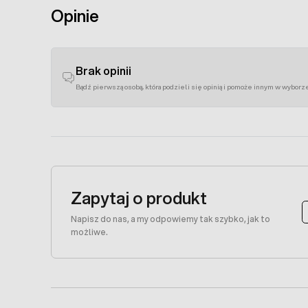
Opinie
Brak opinii
Bądź pierwszą osobą, która podzieli się opinią i pomoże innym w wyborz
Zapytaj o produkt
Napisz do nas, a my odpowiemy tak szybko, jak to
możliwe.