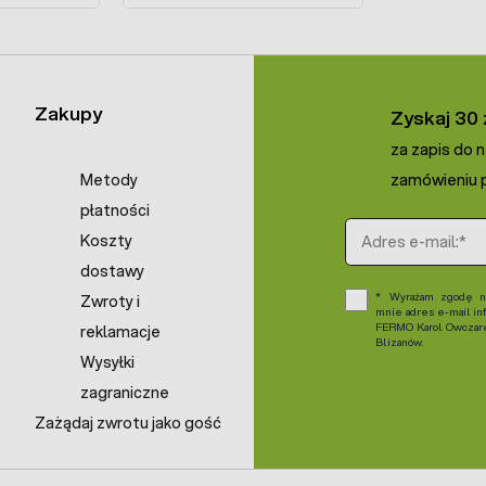
Zakupy
Zyskaj 30 
za zapis do 
Metody
zamówieniu p
płatności
Adres e-mail
Koszty
dostawy
Wyrażam zgodę na
Zwroty i
mnie adres e-mail in
FERMO Karol Owczarek
reklamacje
Blizanów.
Wysyłki
zagraniczne
Zażądaj zwrotu jako gość