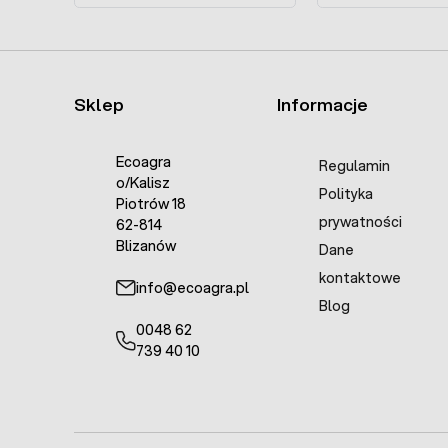
Sklep
Informacje
Ecoagra
Regulamin
o/Kalisz
Polityka
Piotrów 18
prywatności
62-814
Blizanów
Dane
kontaktowe
info@ecoagra.pl
Blog
0048 62
739 40 10