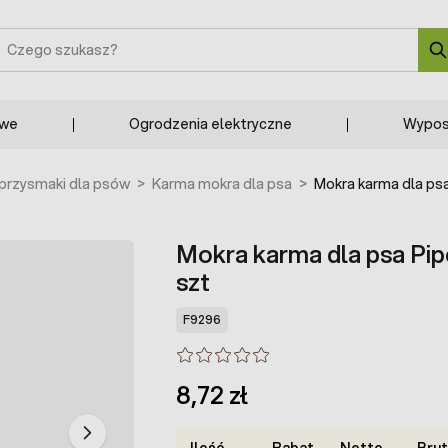
zukaj
owe
Ogrodzenia elektryczne
Wypos
 przysmaki dla psów
>
Karma mokra dla psa
>
Mokra karma dla psa
Mokra karma dla psa Pipe
szt
F9296
8,72 zł
Ilość
Rabat
Netto
Bru