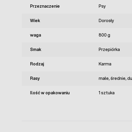
Przeznaczenie
Psy
Wiek
Dorosły
waga
800 g
Smak
Przepiórka
Rodzaj
Karma
Rasy
małe, średnie, d
Ilość w opakowaniu
1 sztuka