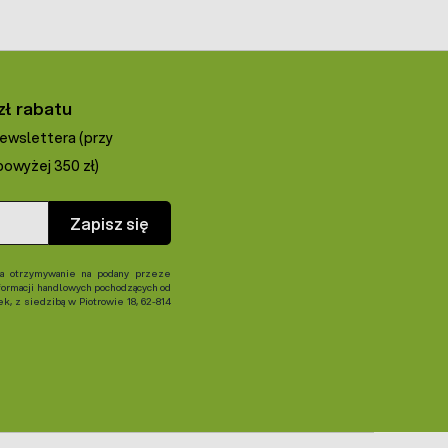
zł rabatu
newslettera (przy
owyżej 350 zł)
Zapisz się
 otrzymywanie na podany przeze
formacji handlowych pochodzących od
, z siedzibą w Piotrowie 18, 62-814