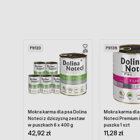
Press to skip carousel
F9120
F9139
Mokra karma dla psa Dolina
Mokra karma dla
Noteci z dziczyzną zestaw
Noteci Premium 
w puszkach 6 x 400 g
puszka 1 szt
42,92 zł
11,28 zł