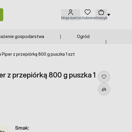
Moje konto
Ulubione
Koszyk
ażenie gospodarstwa
Ogród
 Piper z przepiórką 800 g puszka 1 szt
r z przepiórką 800 g puszka 1
Smak:
tto