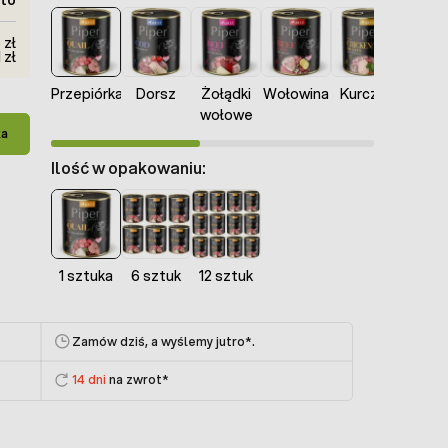
 zł
 zł
Przepiórka
Dorsz
Żołądki
Wołowina
Kurczak
Jagnię
wołowe
ka
Ilość w opakowaniu:
1 sztuka
6 sztuk
12 sztuk
Zamów dziś, a wyślemy jutro
*.
14 dni
na zwrot*