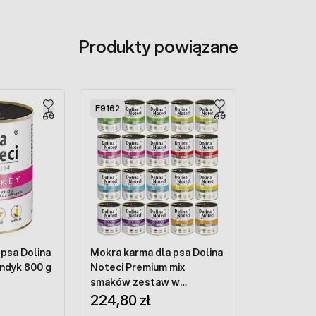
Produkty powiązane
F9162
 psa Dolina
Mokra karma dla psa Dolina
indyk 800 g
Noteci Premium mix
smaków zestaw w
224,80 zł
puszkach 20 x 800 g