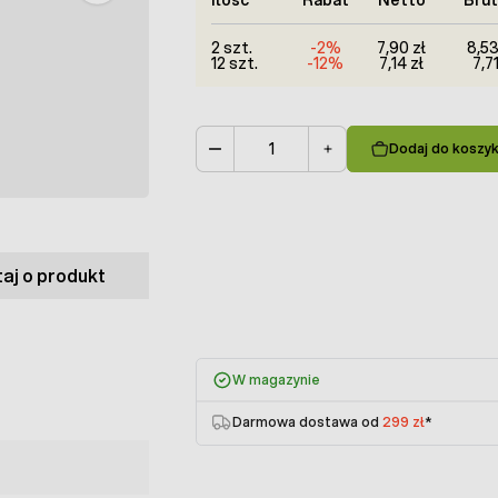
2 szt.
-2%
7,90 zł
8,53
12 szt.
-12%
7,14 zł
7,71
Dodaj do koszy
Ilość
aj o produkt
W magazynie
Darmowa dostawa od
299 zł
*