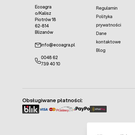
Ecoagra
Regulamin
o/Kalisz
Polityka
Piotrów 18
prywatności
62-814
Blizanów
Dane
kontaktowe
info@ecoagra.pl
Blog
0048 62
739 40 10
Obsługiwane płatności: