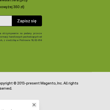
owyżej 350 zł)
Zapisz się
 otrzymywanie na podany przeze
formacji handlowych pochodzących od
, z siedzibą w Piotrowie 18, 62-814
pyright © 2013-present Magento, Inc. All rights
served.