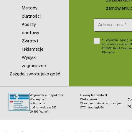
Metody
zamówieniu p
płatności
Adres e-mail
Koszty
dostawy
Wyrażam zgodę na
Zwroty i
mnie adres e-mail in
FERMO Karol Owczarek
reklamacje
Blizanów.
Wysyłki
zagraniczne
Zażądaj zwrotu jako gość
Wojewódzki Inspektorat
Główny Inspektorat
Weterynarii
Weterynarii
Co
w Poznaniu
Obrót produktami leczniczymi
re
ul. Grunwaldzka 250
OTC na odległość
60-166 Poznań