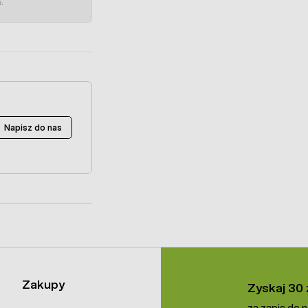
e.
Napisz do nas
Zakupy
Zyskaj 30 
za zapis do 