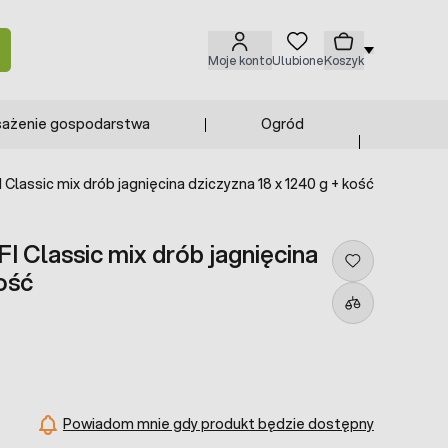
Moje konto
Ulubione
Koszyk
ażenie gospodarstwa
Ogród
Classic mix drób jagnięcina dziczyzna 18 x 1240 g + kość
I Classic mix drób jagnięcina
kość
Powiadom mnie gdy produkt będzie dostępny