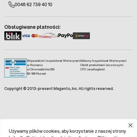
mineralne, oleje i tłuszcze (olej lniany 0,2%),
0048 62 739 40 10
tymianek suszony 0,01%.
Karma RAFI z indykiem, borówką i żurawiną
-
mięso i produkty pochodzenia zwierzęcego 65%
Obsługiwane płatności:
(mięso z indyka 4%), owoce (borówka
amerykańska 2%, żurawina 2%), substancje
mineralne, oleje i tłuszcze (olej lniany 0,2%),
tymianek suszony 0,01%.
Wojewódzki Inspektorat Weterynarii
Główny Inspektorat Weterynarii
w Poznaniu
Obrót produktami leczniczymi
ul. Grunwaldzka 250
OTC na odległość
60-166 Poznań
Copyright © 2013-present Magento, Inc. All rights reserved.
Używamy plików cookies, aby korzystanie z naszej strony