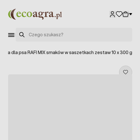
Przejdź do treści
Szukaj
arma dla psa RAFI MIX smaków w saszetkach zestaw 10 x 300 g