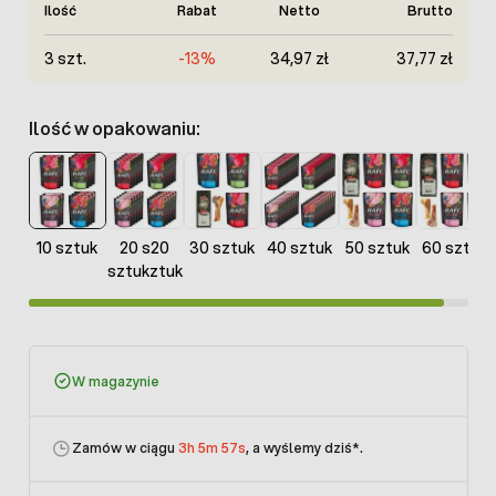
Ilość
Rabat
Netto
Brutto
3 szt.
-13%
34,97 zł
37,77 zł
Ilość w opakowaniu:
10 sztuk
20 s20
30 sztuk
40 sztuk
50 sztuk
60 sztuk
sztukztuk
W magazynie
Zamów w ciągu
3h 5m 57s
, a wyślemy dziś
*.