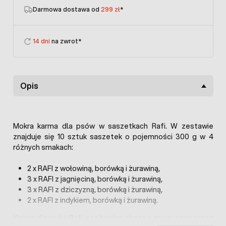
Darmowa dostawa od
299 zł
*
14 dni
na zwrot*
Opis
Mokra karma dla psów w saszetkach Rafi. W zestawie
znajduje się 10 sztuk saszetek o pojemności 300 g w 4
różnych smakach:
2 x RAFI z wołowiną, borówką i żurawiną,
3 x RAFI z jagnięciną, borówką i żurawiną,
3 x RAFI z dziczyzną, borówką i żurawiną,
2 x RAFI z indykiem, borówką i żurawiną.
Karma dla psów Rafi jest bardzo chętnie spożywana przez