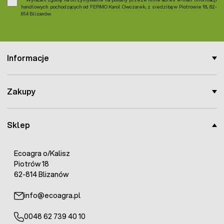
handlowych pochodzących od FERMO Karol Owczarek, z siedzibą w Piotrowie 18, 62-
814 Blizanów.
Informacje
Zakupy
Sklep
Ecoagra o/Kalisz
Piotrów 18
62-814 Blizanów
info@ecoagra.pl
0048 62 739 40 10