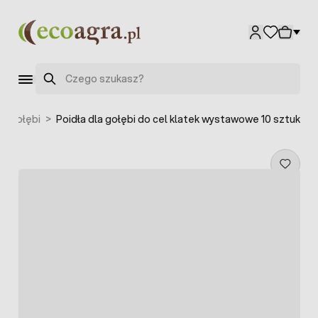
Przejdź do treści
Szukaj
la gołębi
>
Poidła dla gołębi do cel klatek wystawowe 10 sztuk