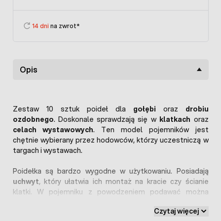
14 dni
na zwrot*
Opis
Zestaw 10 sztuk poideł dla
gołębi
oraz
drobiu
ozdobnego
. Doskonale sprawdzają się w
klatkach
oraz
celach wystawowych
. Ten model pojemników jest
chętnie wybierany przez hodowców, którzy uczestniczą w
targach i wystawach.
Poidełka są bardzo wygodne w użytkowaniu. Posiadają
uchwyt
, który ułatwia ich montaż na kracie czy ścianie
klatki. W pojemniku z powodzeniem podawać można
również
paszę
.
Czytaj więcej