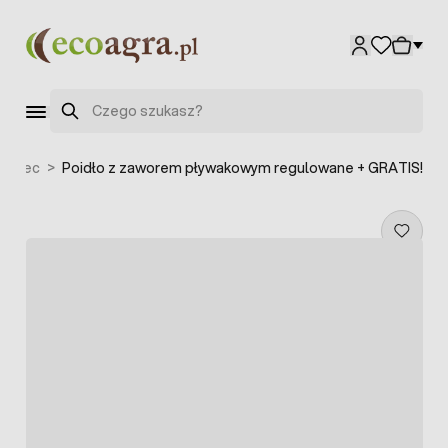
Przejdź do treści
Szukaj
i owiec
>
Poidło z zaworem pływakowym regulowane + GRATIS!