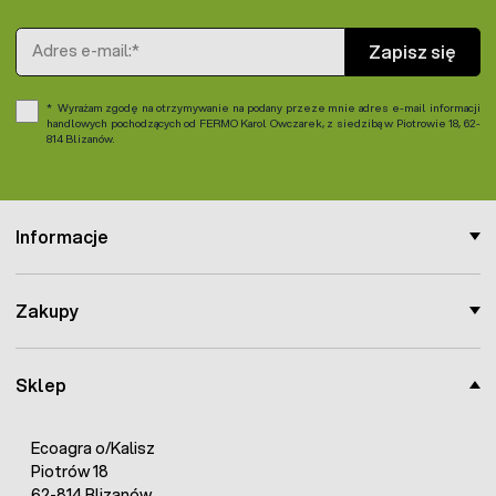
Adres e-mail
Zapisz się
Wyrażam zgodę na otrzymywanie na podany przeze mnie adres e-mail informacji
handlowych pochodzących od FERMO Karol Owczarek, z siedzibą w Piotrowie 18, 62-
814 Blizanów.
Informacje
Zakupy
Sklep
Ecoagra o/Kalisz
Piotrów 18
62-814 Blizanów