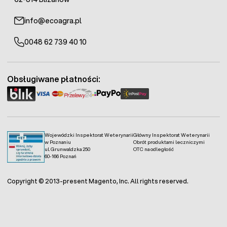
info@ecoagra.pl
0048 62 739 40 10
Obsługiwane płatności:
Wojewódzki Inspektorat Weterynarii
Główny Inspektorat Weterynarii
w Poznaniu
Obrót produktami leczniczymi
ul. Grunwaldzka 250
OTC na odległość
60-166 Poznań
Copyright © 2013-present Magento, Inc. All rights reserved.