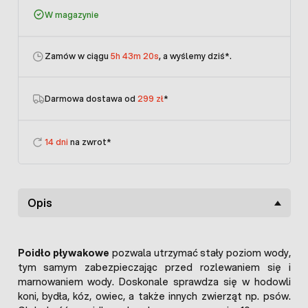
W magazynie
Zamów w ciągu
5h 43m 20s
, a wyślemy dziś
*.
Darmowa dostawa od
299 zł
*
14 dni
na zwrot*
Opis
Poidło pływakowe
pozwala utrzymać stały poziom wody,
tym samym zabezpieczając przed rozlewaniem się i
marnowaniem wody. Doskonale sprawdza się w hodowli
koni, bydła, kóz, owiec, a także innych zwierząt np. psów.