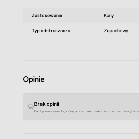
Zastosowanie
Kuny
Typ odstraszacza
Zapachowy
Opinie
Brak opinii
Bądź pierwszą osobą, która podzieli się opinią i pomoże innym w wyborz