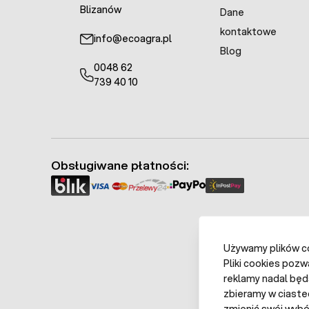
Blizanów
Dane
kontaktowe
info@ecoagra.pl
Blog
0048 62
739 40 10
Obsługiwane płatności:
Używamy plików coo
Pliki cookies pozw
reklamy nadal będ
zbieramy w ciaste