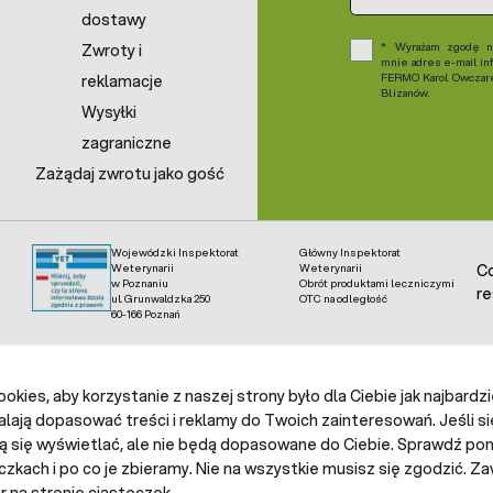
dostawy
Wyrażam zgodę na
Zwroty i
mnie adres e-mail in
FERMO Karol Owczarek
reklamacje
Blizanów.
Wysyłki
zagraniczne
Zażądaj zwrotu jako gość
Wojewódzki Inspektorat
Główny Inspektorat
Weterynarii
Weterynarii
Co
w Poznaniu
Obrót produktami leczniczymi
re
ul. Grunwaldzka 250
OTC na odległość
60-166 Poznań
kies, aby korzystanie z naszej strony było dla Ciebie jak najbardz
alają dopasować treści i reklamy do Twoich zainteresowań. Jeśli si
ą się wyświetlać, ale nie będą dopasowane do Ciebie. Sprawdź poni
czkach i po co je zbieramy. Nie na wszystkie musisz się zgodzić.