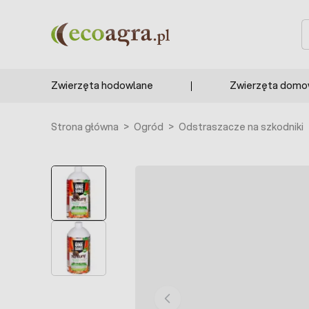
Przejdź do treści
S
Zwierzęta hodowlane
Zwierzęta dom
Strona główna
>
Ogród
>
Odstraszacze na szkodniki