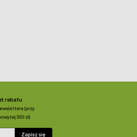
zł rabatu
newslettera (przy
owyżej 350 zł)
Zapisz się