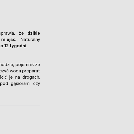
prawia, że
dzikie
miejsc
. Naturalny
do 12 tygodni
.
chodzie, pojemnik ze
czyć wodą preparat
cić je na drogach,
 pod gąsiorami czy