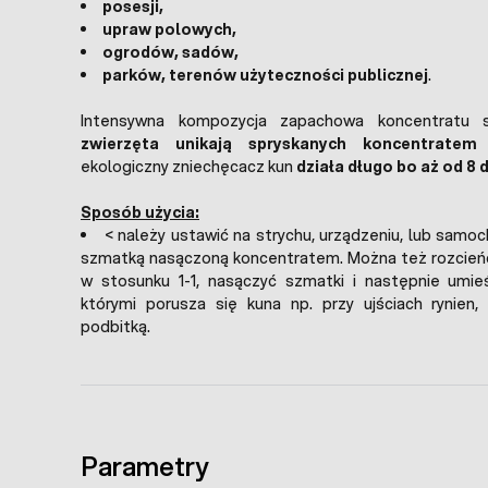
posesji,
upraw polowych,
ogrodów, sadów,
parków, terenów użyteczności publicznej
.
Intensywna kompozycja zapachowa koncentratu s
zwierzęta unikają spryskanych koncentratem 
ekologiczny zniechęcacz kun
działa długo bo aż od 8 
Sposób użycia:
< należy ustawić na strychu, urządzeniu, lub samo
szmatką nasączoną koncentratem. Można też rozcień
w stosunku 1-1, nasączyć szmatki i następnie umieś
którymi porusza się kuna np. przy ujściach rynien,
podbitką.
Parametry