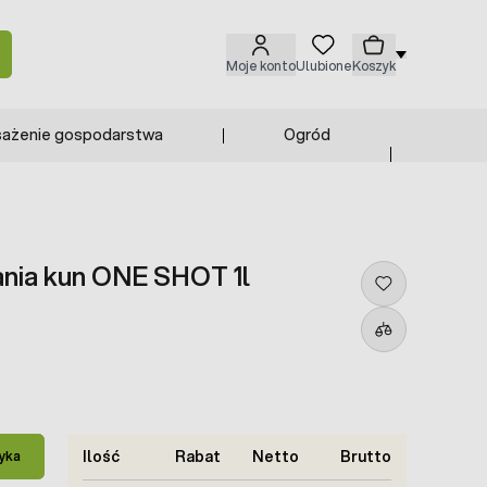
Moje konto
Ulubione
Koszyk
ażenie gospodarstwa
Ogród
ania kun ONE SHOT 1l
Ilość
Rabat
Netto
Brutto
yka