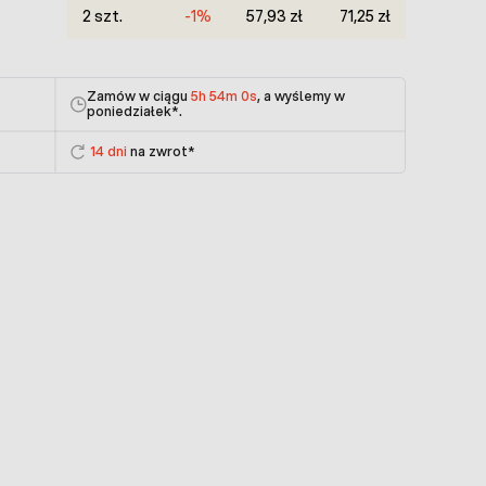
2 szt.
-1%
57,93 zł
71,25 zł
Zamów w ciągu
5h 54m 0s
, a wyślemy w
poniedziałek
*.
14 dni
na zwrot*