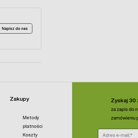
Napisz do nas
Zakupy
Zyskaj 30 
za zapis do 
Metody
zamówieniu p
płatności
Adres e-mail
Koszty