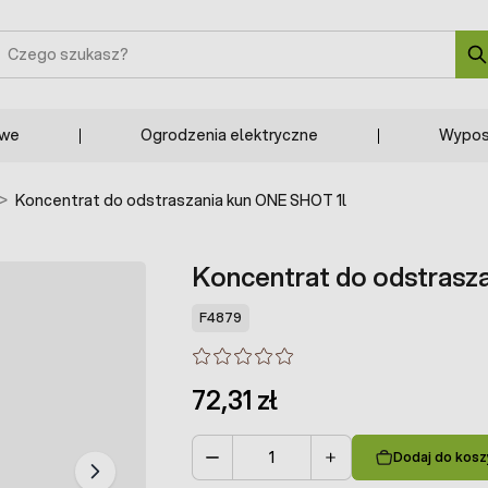
zukaj
owe
Ogrodzenia elektryczne
Wypos
>
Koncentrat do odstraszania kun ONE SHOT 1l
Koncentrat do odstrasz
F4879
72,31 zł
Dodaj do kosz
Ilość