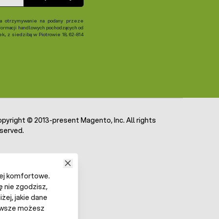
 otrzymywanie na podany przeze
formacji handlowych pochodzących od
, z siedzibą w Piotrowie 18, 62-814
pyright © 2013-present Magento, Inc. All rights
served.
iej komfortowe.
ę nie zgodzisz,
żej, jakie dane
 Zawsze możesz