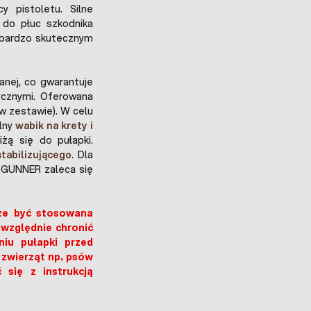
y pistoletu. Silne
 do płuc szkodnika
 bardzo skutecznym
anej, co gwarantuje
ycznymi. Oferowana
w zestawie). W celu
lny
wabik na krety i
iżą się do pułapki.
tabilizującego
. Dla
 GUNNER zaleca się
że być stosowana
zwzględnie chronić
niu pułapki przed
zwierząt np. psów
 się z instrukcją