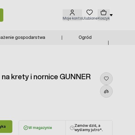
Moje konto
Ulubione
Koszyk
ażenie gospodarstwa
Ogród
 na krety i nornice GUNNER
Zamów dziś, a
yka
W magazynie
wyślemy jutro
*.