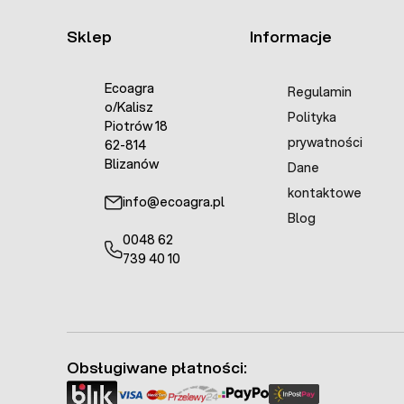
Sklep
Informacje
Ecoagra
Regulamin
o/Kalisz
Polityka
Piotrów 18
prywatności
62-814
Blizanów
Dane
kontaktowe
info@ecoagra.pl
Blog
0048 62
739 40 10
Obsługiwane płatności: