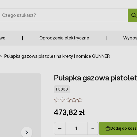
zukaj
owe
Ogrodzenia elektryczne
Wypos
>
Pułapka gazowa pistolet na krety i nornice GUNNER
Pułapka gazowa pistolet
F3030
473,82 zł
Dodaj do kosz
Ilość