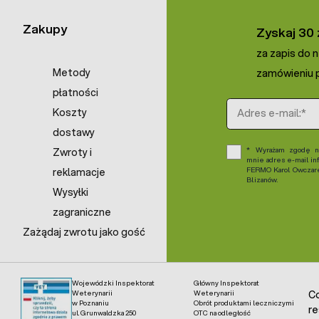
Zakupy
Zyskaj 30 
za zapis do 
Metody
zamówieniu p
płatności
Adres e-mail
Koszty
dostawy
Wyrażam zgodę na
Zwroty i
mnie adres e-mail in
FERMO Karol Owczarek
reklamacje
Blizanów.
Wysyłki
zagraniczne
Zażądaj zwrotu jako gość
Wojewódzki Inspektorat
Główny Inspektorat
Weterynarii
Weterynarii
Co
w Poznaniu
Obrót produktami leczniczymi
re
ul. Grunwaldzka 250
OTC na odległość