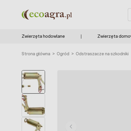
Przejdź do treści
S
Zwierzęta hodowlane
Zwierzęta dom
Strona główna
>
Ogród
>
Odstraszacze na szkodniki