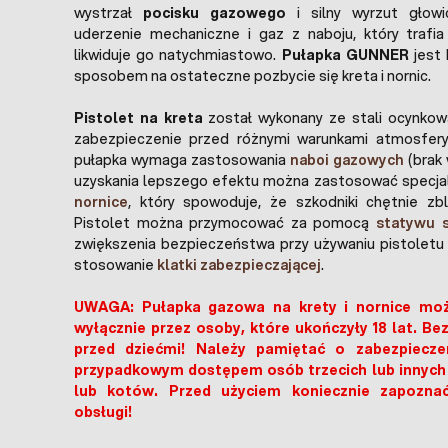
wystrzał
pocisku gazowego
i silny wyrzut głowic
uderzenie mechaniczne i gaz z naboju, który trafia
likwiduje go natychmiastowo.
Pułapka GUNNER
jest
sposobem na ostateczne pozbycie się kreta i nornic.
Pistolet na kreta
został wykonany ze stali ocynkow
zabezpieczenie przed różnymi warunkami atmosfer
pułapka wymaga zastosowania
naboi gazowych
(brak 
uzyskania lepszego efektu można zastosować specja
nornice
, który spowoduje, że szkodniki chętnie zbl
Pistolet można przymocować za pomocą
statywu s
zwiększenia bezpieczeństwa przy używaniu pistoletu
stosowanie
klatki zabezpieczającej
.
UWAGA: Pułapka gazowa na krety i nornice mo
wyłącznie przez osoby, które ukończyły 18 lat. Be
przed dziećmi! Należy pamiętać o zabezpiecze
przypadkowym dostępem osób trzecich lub innych 
lub kotów. Przed użyciem koniecznie zapoznać
obsługi!