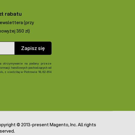
zł rabatu
newslettera (przy
owyżej 350 zł)
Zapisz się
 otrzymywanie na podany przeze
formacji handlowych pochodzących od
, z siedzibą w Piotrowie 18, 62-814
pyright © 2013-present Magento, Inc. All rights
served.