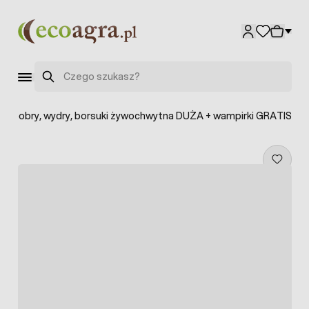
Przejdź do treści
Szukaj
na bobry, wydry, borsuki żywochwytna DUŻA + wampirki GRATIS