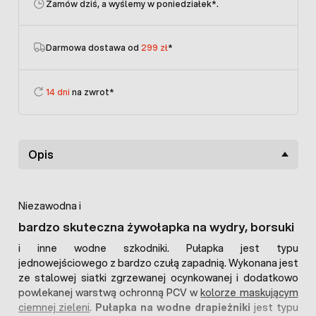
Zamów dziś, a wyślemy w poniedziałek
*.
Darmowa dostawa od
299 zł
*
14 dni
na zwrot*
Opis
Niezawodna i
bardzo skuteczna żywołapka na wydry, borsuki
i inne wodne szkodniki. Pułapka jest typu
jednowejściowego z bardzo czułą zapadnią. Wykonana jest
ze stalowej siatki zgrzewanej ocynkowanej i dodatkowo
powlekanej warstwą ochronną PCV w
kolorze maskującym
ciemnej zieleni
.
Pułapka na wodne drapieżniki
jest typu