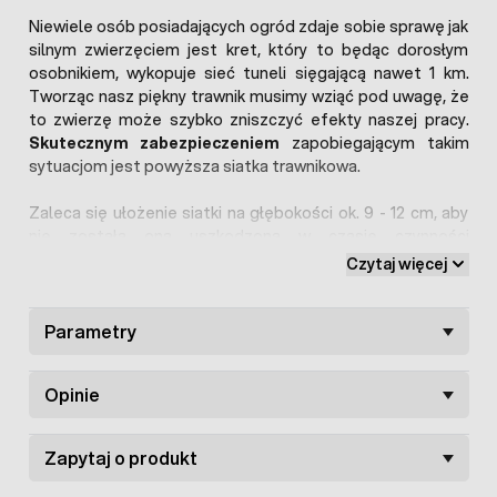
Niewiele osób posiadających ogród zdaje sobie sprawę jak
silnym zwierzęciem jest kret, który to będąc dorosłym
osobnikiem, wykopuje sieć tuneli sięgającą nawet 1 km.
Tworząc nasz piękny trawnik musimy wziąć pod uwagę, że
to zwierzę może szybko zniszczyć efekty naszej pracy.
Skutecznym zabezpieczeniem
zapobiegającym takim
sytuacjom jest powyższa siatka trawnikowa.
Zaleca się ułożenie siatki na głębokości ok. 9 - 12 cm, aby
nie została ona uszkodzona w czasie czynności
pielęgnacyjnych. Warto zaznaczyć, że jej użycie
stabilizuje
Czytaj więcej
podłoże
, na jakiej znajduje się trawnik. Ma to duże
znaczenie szczególnie przy tworzeniu murawy na boiskach
piłkarskich.
Parametry
Oferowana siatka jest
bardzo wytrzymała
. Do jej
Opinie
produkcji użyto mocnego tworzywa sztucznego,
całkowicie odpornego na niekorzystne warunki panujące w
glebie. Siatka nie traci swoich właściwości, ani nie kruszeje
Zapytaj o produkt
nawet w niskich i wysokich temperaturach. Jest również
całkowicie niewrażliwa na wilgoć oraz promieniowanie