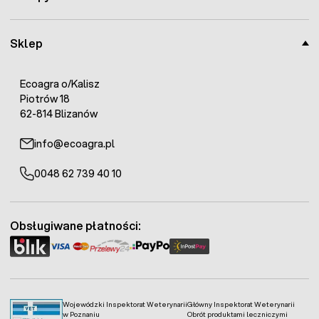
Sklep
Ecoagra o/Kalisz
Piotrów 18
62-814 Blizanów
info@ecoagra.pl
0048 62 739 40 10
Obsługiwane płatności:
Wojewódzki Inspektorat Weterynarii
Główny Inspektorat Weterynarii
w Poznaniu
Obrót produktami leczniczymi