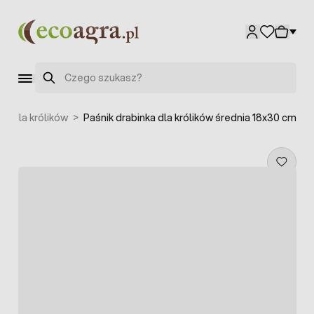
Przejdź do treści
Szukaj
ła dla królików
>
Paśnik drabinka dla królików średnia 18x30 cm