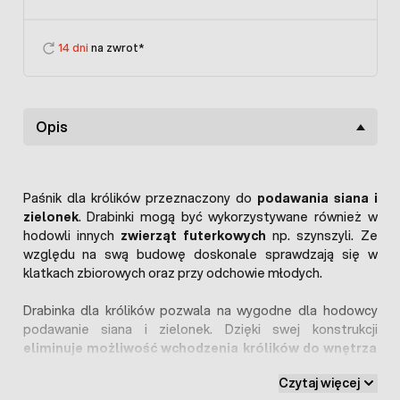
14 dni
na zwrot*
Opis
Paśnik dla królików przeznaczony do
podawania siana i
zielonek
. Drabinki mogą być wykorzystywane również w
hodowli innych
zwierząt futerkowych
np. szynszyli. Ze
względu na swą budowę doskonale sprawdzają się w
klatkach zbiorowych oraz przy odchowie młodych.
Drabinka dla królików pozwala na wygodne dla hodowcy
podawanie siana i zielonek. Dzięki swej konstrukcji
eliminuje możliwość wchodzenia królików do wnętrza
paśnika
, co często wiąże się z uszkodzonymi stawami
Czytaj więcej
skokowymi zwierząt. Drabinki w łatwy sposób montuje się