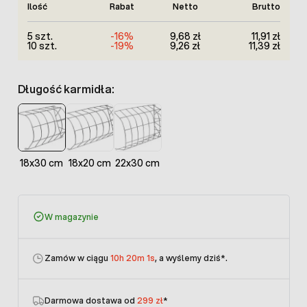
Ilość
Rabat
Netto
Brutto
5 szt.
-16%
9,68 zł
11,91 zł
10 szt.
-19%
9,26 zł
11,39 zł
Długość karmidła:
18x30 cm
18x20 cm
22x30 cm
W magazynie
Zamów w ciągu
10h 20m 1s
, a wyślemy dziś
*.
Darmowa dostawa od
299 zł
*