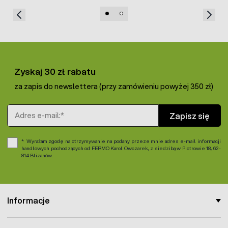
Zyskaj 30 zł rabatu
za zapis do newslettera (przy zamówieniu powyżej 350 zł)
Adres e-mail
Zapisz się
Wyrażam zgodę na otrzymywanie na podany przeze mnie adres e-mail informacji
handlowych pochodzących od FERMO Karol Owczarek, z siedzibą w Piotrowie 18, 62-
814 Blizanów.
Informacje