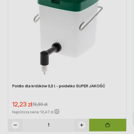
Poidło dla królików 0,5 l - poidełko SUPER JAKOŚĆ
Cena promocyjna:
12,23 zł
Regular Price:
13,90 zł
Najniższa cena: 13,47 zł