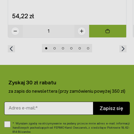
54,22 zł
Zyskaj 30 zł rabatu
za zapis do newslettera (przy zamówieniu powyżej 350 zł)
Adres e-mail
Zapisz się
Wyrażam zgodę na otrzymywanie na podany przeze mnie adres e-mail informacji
handlowych pochodzących od FERMO Karol Owczarek, z siedzibą w Piotrowie 18, 62-
814 Blizanów.