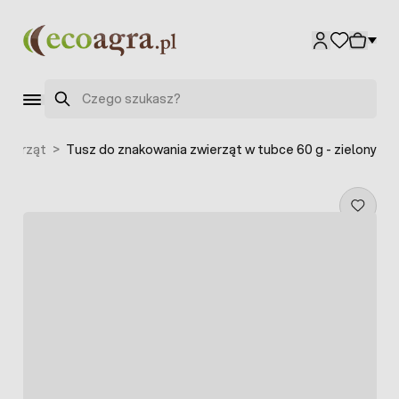
Przejdź do treści
Szukaj
wierząt
>
Tusz do znakowania zwierząt w tubce 60 g - zielony