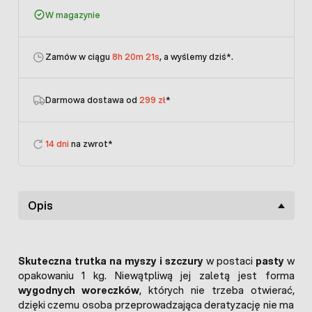
W magazynie
Zamów w ciągu
8h 20m 21s
, a wyślemy dziś
*.
Darmowa dostawa od
299 zł
*
14 dni
na zwrot*
Opis
Skuteczna trutka na myszy i szczury
w postaci
pasty
w
opakowaniu 1 kg. Niewątpliwą jej zaletą jest forma
wygodnych woreczków
, których nie trzeba otwierać,
dzięki czemu osoba przeprowadzająca deratyzację nie ma