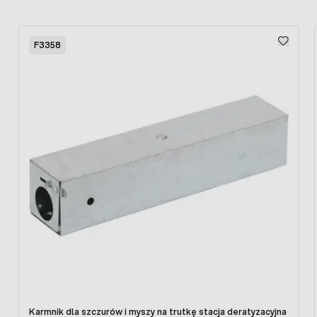
karmnikach co 2-3 m
Press to skip carousel
F3358
Karmnik dla szczurów i myszy na trutkę stacja deratyzacyjna