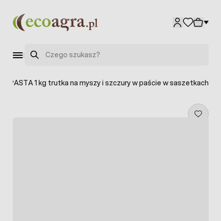
Przejdź do treści
Szukaj
IM PASTA 1 kg trutka na myszy i szczury w paście w saszetkach