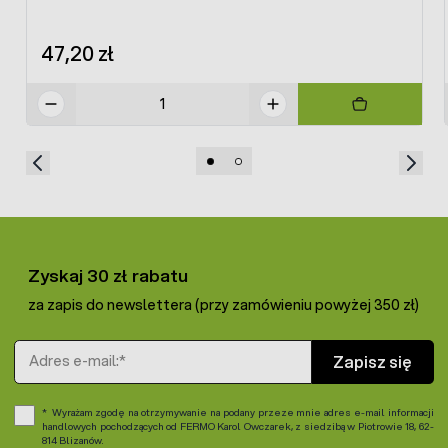
47,20 zł
Zyskaj 30 zł rabatu
za zapis do newslettera (przy zamówieniu powyżej 350 zł)
Adres e-mail
Zapisz się
Wyrażam zgodę na otrzymywanie na podany przeze mnie adres e-mail informacji
handlowych pochodzących od FERMO Karol Owczarek, z siedzibą w Piotrowie 18, 62-
814 Blizanów.