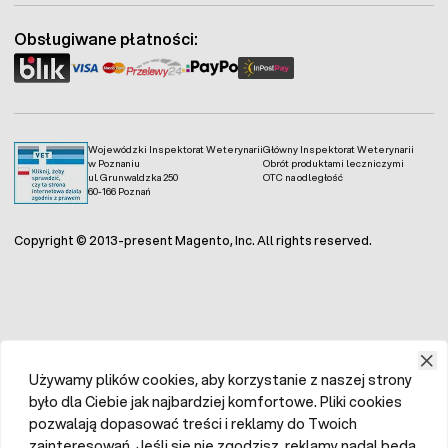
Obsługiwane płatności:
Wojewódzki Inspektorat Weterynarii
Główny Inspektorat Weterynarii
w Poznaniu
Obrót produktami leczniczymi
ul. Grunwaldzka 250
OTC na odległość
60-166 Poznań
Copyright © 2013-present Magento, Inc. All rights reserved.
Używamy plików cookies, aby korzystanie z naszej strony
było dla Ciebie jak najbardziej komfortowe. Pliki cookies
pozwalają dopasować treści i reklamy do Twoich
zainteresowań. Jeśli się nie zgodzisz, reklamy nadal będą