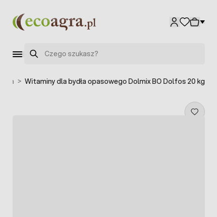
Przejdź do treści
Szukaj
ówna
>
Witaminy dla bydła opasowego Dolmix BO Dolfos 20 kg