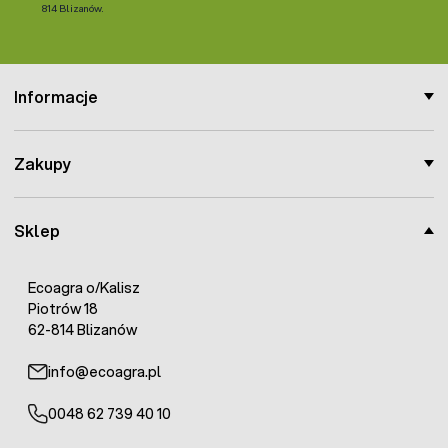
814 Blizanów.
Informacje
Zakupy
Sklep
Ecoagra o/Kalisz
Piotrów 18
62-814 Blizanów
info@ecoagra.pl
0048 62 739 40 10