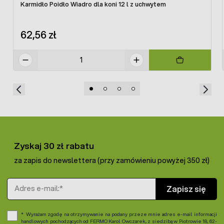
Karmidło Poidło Wiadro dla koni 12 l z uchwytem
62,56 zł
Zyskaj 30 zł rabatu
za zapis do newslettera (przy zamówieniu powyżej 350 zł)
Adres e-mail
Zapisz się
Wyrażam zgodę na otrzymywanie na podany przeze mnie adres e-mail informacji
handlowych pochodzących od FERMO Karol Owczarek, z siedzibą w Piotrowie 18, 62-