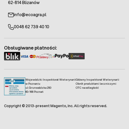
62-814 Blizanów
info@ecoagra.pl
0048 62 739 40 10
Obsługiwane płatności:
Wojewódzki Inspektorat Weterynarii
Główny Inspektorat Weterynarii
w Poznaniu
Obrót produktami leczniczymi
ul. Grunwaldzka 250
OTC na odległość
60-166 Poznań
Copyright © 2013-present Magento, Inc. All rights reserved.