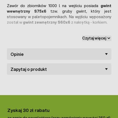
Zawór do zbiorników 1000 l na wejściu posiada
gwint
wewnętrzny S75x6
tzw. gruby gwint, który jest
stosowany w paletopojemnikach. Na wyjściu wyposażony
został w
gwint zewnętrzny S60x6
z nakrętką - korkiem.
Zawór kulowy do mauzera wykonany został z
wysokiej
Czytaj więcej
jakości tworzywa hdpe
, które jest
odporne na działanie
kwasów
oraz zasad. Całość cechuje się
dużą
wytrzymałością mechaniczną
, a także pozwala na łatwe
Opinie
otwieranie i zamykanie zaworu.
Zapytaj o produkt
Zyskaj 30 zł rabatu