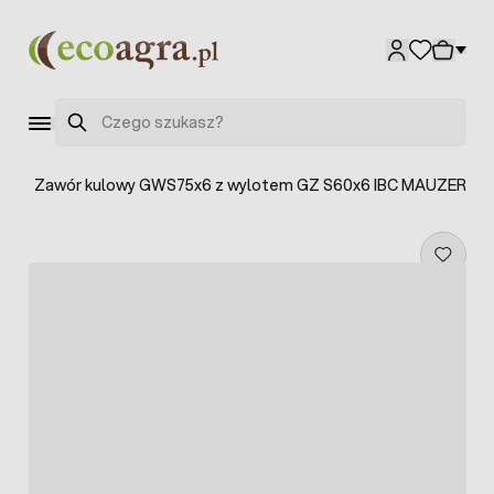
Przejdź do treści
Szukaj
ów
>
Zawór kulowy GWS75x6 z wylotem GZ S60x6 IBC MAUZER