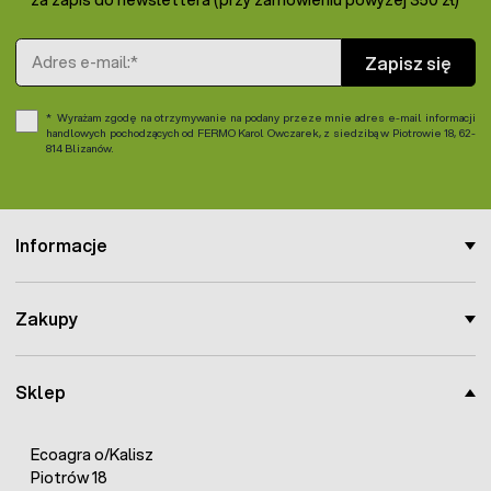
za zapis do newslettera (przy zamówieniu powyżej 350 zł)
Adres e-mail
Zapisz się
Wyrażam zgodę na otrzymywanie na podany przeze mnie adres e-mail informacji
handlowych pochodzących od FERMO Karol Owczarek, z siedzibą w Piotrowie 18, 62-
814 Blizanów.
Informacje
Zakupy
Sklep
Ecoagra o/Kalisz
Piotrów 18