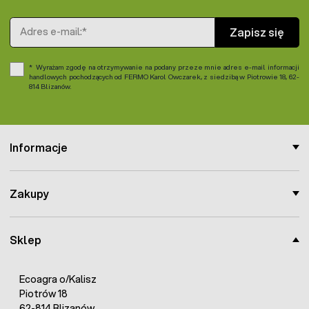
Adres e-mail
Zapisz się
Wyrażam zgodę na otrzymywanie na podany przeze mnie adres e-mail informacji
handlowych pochodzących od FERMO Karol Owczarek, z siedzibą w Piotrowie 18, 62-
814 Blizanów.
Informacje
Zakupy
Sklep
Ecoagra o/Kalisz
Piotrów 18
62-814 Blizanów