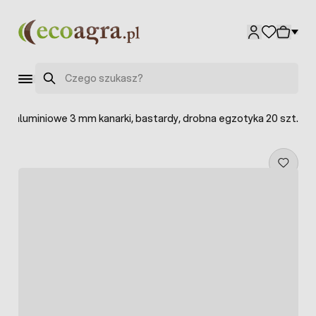
Przejdź do treści
Szukaj
ki aluminiowe 3 mm kanarki, bastardy, drobna egzotyka 20 szt.