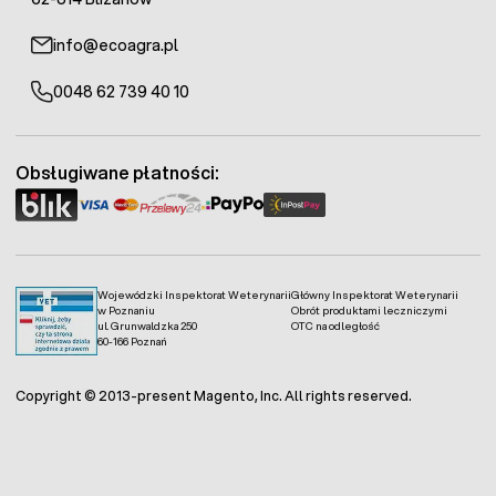
info@ecoagra.pl
0048 62 739 40 10
Obsługiwane płatności:
Wojewódzki Inspektorat Weterynarii
Główny Inspektorat Weterynarii
w Poznaniu
Obrót produktami leczniczymi
ul. Grunwaldzka 250
OTC na odległość
60-166 Poznań
Copyright © 2013-present Magento, Inc. All rights reserved.