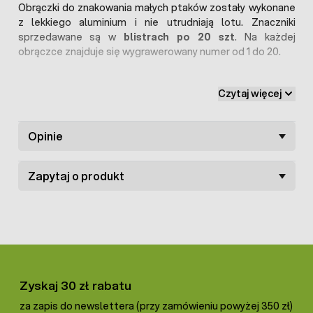
Obrączki do znakowania małych ptaków zostały wykonane
z lekkiego aluminium i nie utrudniają lotu. Znaczniki
sprzedawane są w
blistrach po 20 szt
. Na każdej
obrączce znajduje się wygrawerowany numer od 1 do 20.
Znaczniki dla małych ptaków egzotycznych
dostępne
Czytaj więcej
są w
8 kolorach do wyboru
. Przy składaniu zamówienia
należy podać wybrany kolor.
Opinie
Zapytaj o produkt
Zyskaj 30 zł rabatu
za zapis do newslettera (przy zamówieniu powyżej 350 zł)