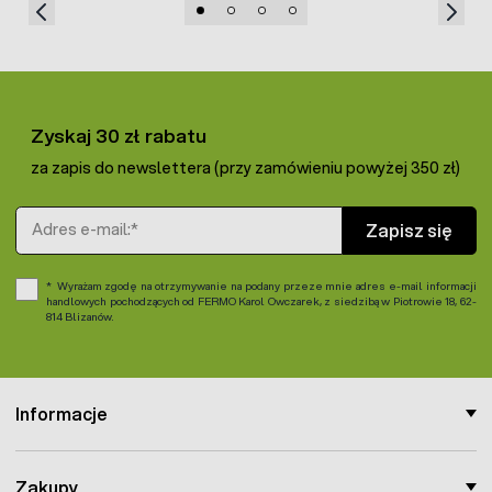
Zyskaj 30 zł rabatu
za zapis do newslettera (przy zamówieniu powyżej 350 zł)
Adres e-mail
Zapisz się
Wyrażam zgodę na otrzymywanie na podany przeze mnie adres e-mail informacji
handlowych pochodzących od FERMO Karol Owczarek, z siedzibą w Piotrowie 18, 62-
814 Blizanów.
Informacje
Zakupy