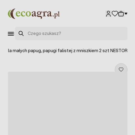
Przejdź do treści
Szukaj
ba dla małych papug, papugi falistej z mniszkiem 2 szt NESTOR