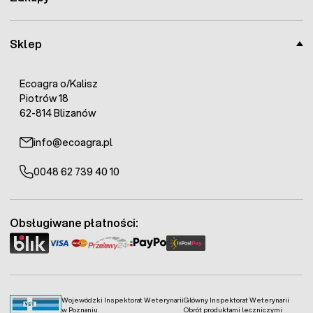
Sklep
Ecoagra o/Kalisz
Piotrów 18
62-814 Blizanów
info@ecoagra.pl
0048 62 739 40 10
Obsługiwane płatności:
Wojewódzki Inspektorat Weterynarii
Główny Inspektorat Weterynarii
w Poznaniu
Obrót produktami leczniczymi