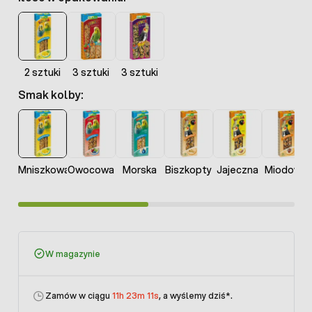
2 sztuki
3 sztuki
3 sztuki
Smak kolby:
Mniszkowa
Owocowa
Morska
Biszkopty
Jajeczna
Miodowa
W magazynie
Zamów w ciągu
11h 23m 11s
, a wyślemy dziś
*.