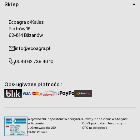
Sklep
Ecoagra o/Kalisz
Piotrów 18
62-814 Blizanów
info@ecoagra.pl
0048 62 739 40 10
Obsługiwane płatności:
Wojewódzki Inspektorat Weterynarii
Główny Inspektorat Weterynarii
w Poznaniu
Obrót produktami leczniczymi
ul. Grunwaldzka 250
OTC na odległość
60-166 Poznań