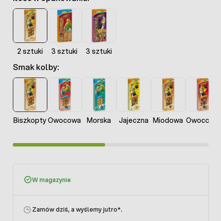
2 sztuki
3 sztuki
3 sztuki
Smak kolby:
Biszkopty
Owocowa
Morska
Jajeczna
Miodowa
Owocowa
W magazynie
Zamów dziś, a wyślemy jutro
*.