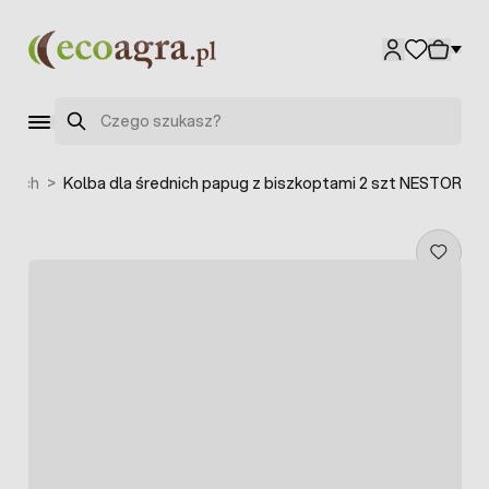
Przejdź do treści
Szukaj
znych
>
Kolba dla średnich papug z biszkoptami 2 szt NESTOR