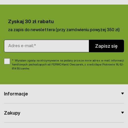
Zyskaj 30 zł rabatu
za zapis do newslettera (przy zamówieniu powyżej 350 zł)
Adres e-mail
Zapisz się
Wyrażam zgodę na otrzymywanie na podany przeze mnie adres e-mail informacji
handlowych pochodzących od FERMO Karol Owczarek, z siedzibą w Piotrowie 18, 62-
814 Blizanów.
Informacje
Zakupy