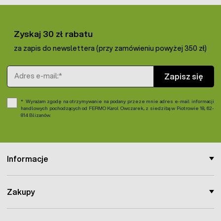
Zyskaj 30 zł rabatu
za zapis do newslettera (przy zamówieniu powyżej 350 zł)
Adres e-mail
Zapisz się
Wyrażam zgodę na otrzymywanie na podany przeze mnie adres e-mail informacji
handlowych pochodzących od FERMO Karol Owczarek, z siedzibą w Piotrowie 18, 62-
814 Blizanów.
Informacje
Zakupy