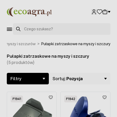
Przejdź do treści
Szukaj
ie myszy i szczurów
>
Pułapki zatrzaskowe na myszy i szczury
Pułapki zatrzaskowe na myszy i szczury
Skip to product list
(5 produktów)
Filtry
Sortuj:
Pozycja
F1941
F1942