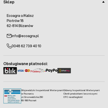
Sklep
Ecoagra o/Kalisz
Piotrów 18
62-814 Blizanów
info@ecoagra.pl
0048 62 739 40 10
Obsługiwane płatności:
Wojewódzki Inspektorat Weterynarii
Główny Inspektorat Weterynarii
w Poznaniu
Obrót produktami leczniczymi
ul. Grunwaldzka 250
OTC na odległość
60-166 Poznań